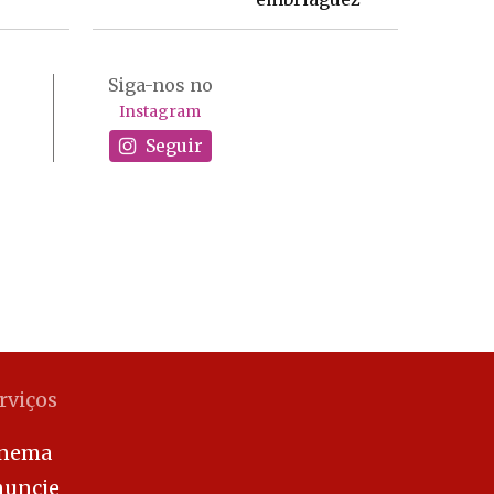
Siga-nos no
Instagram
Seguir
rviços
inema
uncie