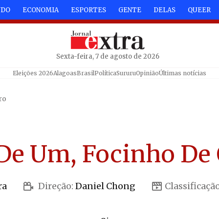
NDO
ECONOMIA
ESPORTES
GENTE
DELAS
QUEER
Sexta-feira, 7 de agosto de 2026
Eleições 2026
Alagoas
Brasil
Política
Sururu
Opinião
Últimas notícias
ro
De Um, Focinho De
ra
Direção:
Daniel Chong
Classificação