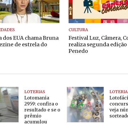
IDADES
CULTURA
a dos EUA chama Bruna
Festival Luz, Câmera, 
zine de estrela do
realiza segunda edição
Penedo
LOTERIAS
LOTERIA
Lotomania
Lotofáci
2959: confira o
concurs
resultado e se o
veja nú
prêmio
sortead
acumulou