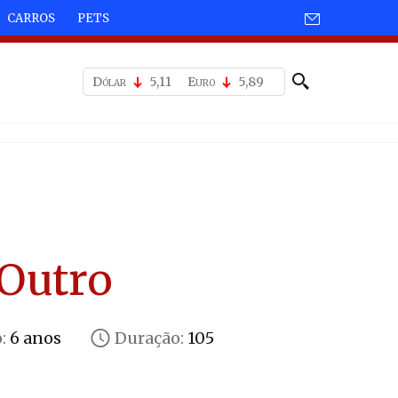
CARROS
PETS
Dólar
5,11
Euro
5,89
 Outro
:
6 anos
Duração:
105