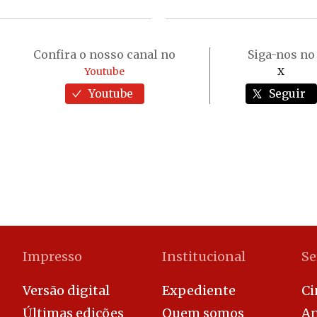
Confira o nosso canal no
Siga-nos no
Youtube
X
Youtube
Seguir
Impresso
Institucional
Se
Versão digital
Expediente
C
Últimas edições
Quem somos
An