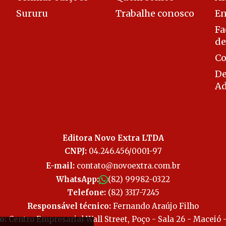
Sururu
Trabalhe conosco
En
Fa
de
Co
De
Ad
Editora Novo Extra LTDA
CNPJ:
04.246.456/0001-97
E-mail:
contato@novoextra.com.br
WhatsApp:
(82) 99982-0322
Telefone:
(82) 3317-7245
Responsável técnico:
Fernando Araújo Filho
o:
Centro Empresarial Wall Street, Poço - Sala 26 - Maceió 