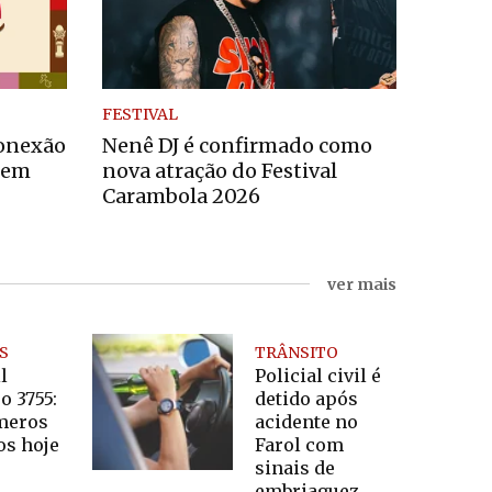
FESTIVAL
Conexão
Nenê DJ é confirmado como
 em
nova atração do Festival
Carambola 2026
ver mais
S
TRÂNSITO
l
Policial civil é
o 3755:
detido após
meros
acidente no
os hoje
Farol com
sinais de
embriaguez