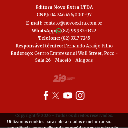
Editora Novo Extra LTDA
CNPJ:
04.246.456/0001-97
E-mail:
contato@novoextra.com.br
WhatsApp:
(82) 99982-0322
Telefone:
(82) 3317-7245
Responsável técnico:
Fernando Araújo Filho
Endereço:
Centro Empresarial Wall Street, Poço -
Sala 26 - Maceió - Alagoas
Copyright © 2026 - Todos os direitos reservados.
Utilizamos cookies para coletar dados e melhorar sua