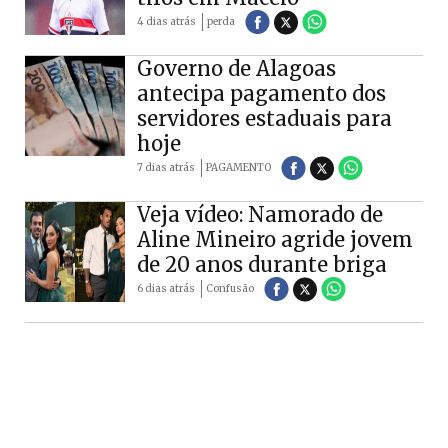
4 dias atrás
perda
Governo de Alagoas
antecipa pagamento dos
servidores estaduais para
hoje
7 dias atrás
PAGAMENTO
Veja vídeo: Namorado de
Aline Mineiro agride jovem
de 20 anos durante briga
6 dias atrás
Confusão