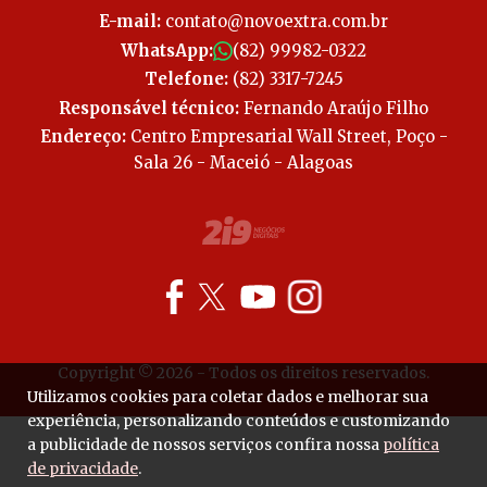
E-mail:
contato@novoextra.com.br
WhatsApp:
(82) 99982-0322
Telefone:
(82) 3317-7245
Responsável técnico:
Fernando Araújo Filho
Endereço:
Centro Empresarial Wall Street, Poço -
Sala 26 - Maceió - Alagoas
Copyright © 2026 - Todos os direitos reservados.
Utilizamos cookies para coletar dados e melhorar sua
experiência, personalizando conteúdos e customizando
a publicidade de nossos serviços confira nossa
política
de privacidade
.