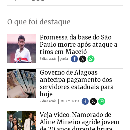
O que foi destaque
Promessa da base do São
Paulo morre após ataque a
tiros em Maceió
5 dias atrás
perda
Governo de Alagoas
antecipa pagamento dos
servidores estaduais para
hoje
7 dias atrás
PAGAMENTO
Veja vídeo: Namorado de
Aline Mineiro agride jovem
de 20 anos durante briga