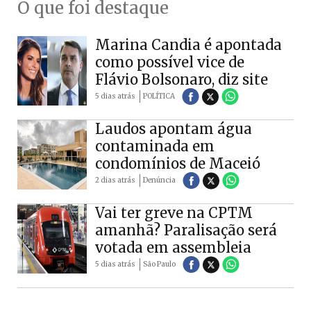
O que foi destaque
Marina Candia é apontada
como possível vice de
Flávio Bolsonaro, diz site
5 dias atrás
POLÍTICA
Laudos apontam água
contaminada em
condomínios de Maceió
2 dias atrás
Denúncia
Vai ter greve na CPTM
amanhã? Paralisação será
votada em assembleia
5 dias atrás
São Paulo