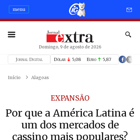
menu
Domingo, 9 de agosto de 2026
Jornal Digital
Dólar
5,08
Euro
5,87
Início
Alagoas
EXPANSÃO
Por que a América Latina é
um dos mercados de
cassino mais populares?