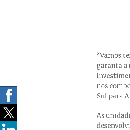
“Vamos ter
garanta a 
investimen
nos comboi
Sul para A
As unidade
desenvolv