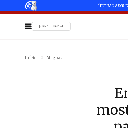
ÚLTIMO SEGU
Jornal Digital
Início
Alagoas
E
most
pa