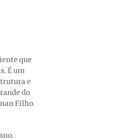
iente que
s. É um
trutura e
Grande do
nan Filho.
ano.