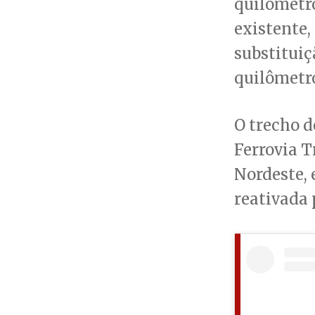
quilômetro
existente,
substituiç
quilômetro
O trecho d
Ferrovia T
Nordeste, 
reativada 