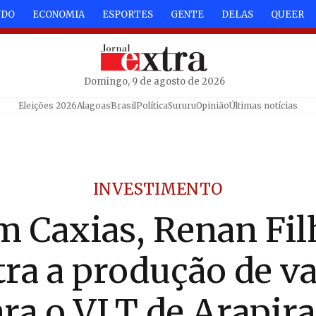
NDO
ECONOMIA
ESPORTES
GENTE
DELAS
QUEER
Domingo, 9 de agosto de 2026
Eleições 2026
Alagoas
Brasil
Política
Sururu
Opinião
Últimas notícias
INVESTIMENTO
m Caxias, Renan Fil
ra a produção de v
ra o VLT de Arapir