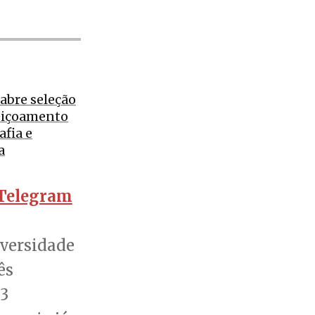
abre seleção
eiçoamento
fia e
a
Telegram
iversidade
ês
13