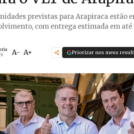
nidades previstas para Arapiraca estão 
olvimento, com entrega estimada em até
oria
A-
A+
Priorizar nos meus resul
59