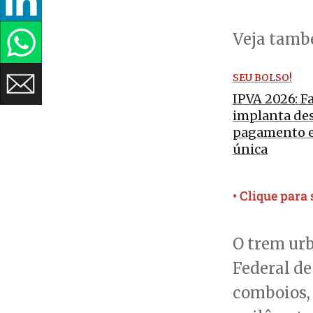
Veja tam
SEU BOLSO!
IPVA 2026: F
implanta de
pagamento 
única
• Clique para
O trem urb
Federal de
comboios, 