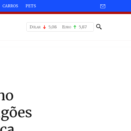
CARROS
PETS
Dólar
5,08
Euro
5,87
ho
agões
aca