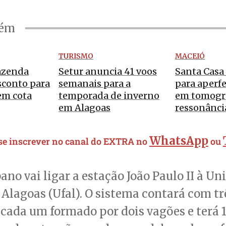
bém
TURISMO
MACEIÓ
azenda
Setur anuncia 41 voos
Santa Casa 
sconto para
semanais para a
para aperf
em cota
temporada de inverno
em tomogra
em Alagoas
ressonânci
WhatsApp
 se inscrever no canal do EXTRA no
ou
ano vai ligar a estação João Paulo II à Un
 Alagoas (Ufal). O sistema contará com tr
cada um formado por dois vagões e terá 