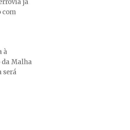
errovia já
o com
a à
o da Malha
a será