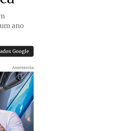
em
 um ano
tados Google
Assessoria