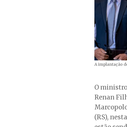
A implantação d
O ministro
Renan Filh
Marcopolo
(RS), nesta
estão send