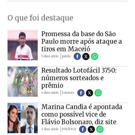
O que foi destaque
Promessa da base do São
Paulo morre após ataque a
tiros em Maceió
5 dias atrás
perda
Resultado Lotofácil 3750:
números sorteados e
prêmio
6 dias atrás
Loterias
Marina Candia é apontada
como possível vice de
Flávio Bolsonaro, diz site
3 dias atrás
POLÍTICA