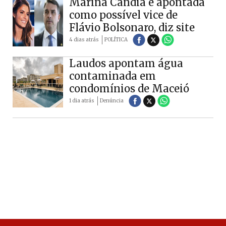
Marina Candia é apontada
como possível vice de
Flávio Bolsonaro, diz site
4 dias atrás
POLÍTICA
Laudos apontam água
contaminada em
condomínios de Maceió
1 dia atrás
Denúncia