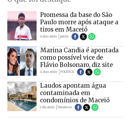
Promessa da base do São
Paulo morre após ataque a
tiros em Maceió
6 dias atrás
perda
Marina Candia é apontada
como possível vice de
Flávio Bolsonaro, diz site
4 dias atrás
POLÍTICA
Laudos apontam água
contaminada em
condomínios de Maceió
1 dia atrás
Denúncia