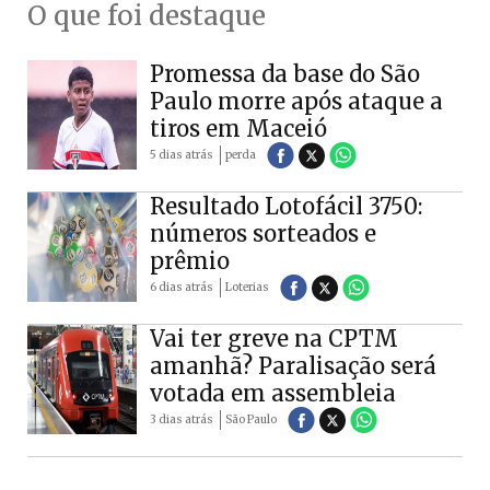
O que foi destaque
Promessa da base do São
Paulo morre após ataque a
tiros em Maceió
5 dias atrás
perda
Resultado Lotofácil 3750:
números sorteados e
prêmio
6 dias atrás
Loterias
Vai ter greve na CPTM
amanhã? Paralisação será
votada em assembleia
3 dias atrás
São Paulo