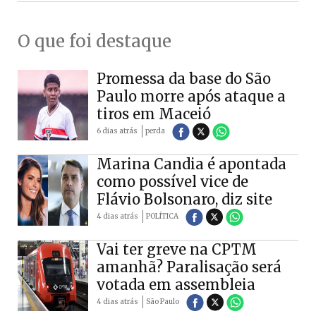
O que foi destaque
Promessa da base do São
Paulo morre após ataque a
tiros em Maceió
6 dias atrás
perda
Marina Candia é apontada
como possível vice de
Flávio Bolsonaro, diz site
4 dias atrás
POLÍTICA
Vai ter greve na CPTM
amanhã? Paralisação será
votada em assembleia
4 dias atrás
São Paulo