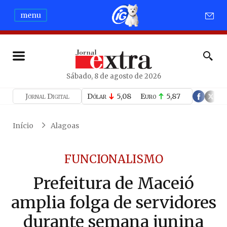
menu
Sábado, 8 de agosto de 2026
Jornal Digital
Dólar
5,08
Euro
5,87
Início
Alagoas
FUNCIONALISMO
Prefeitura de Maceió
amplia folga de servidores
durante semana junina