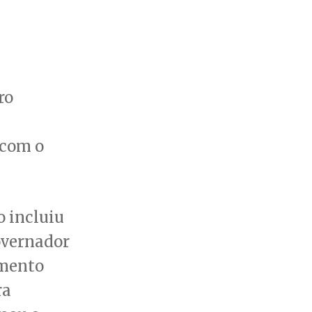
ro
 com o
o incluiu
overnador
amento
ra