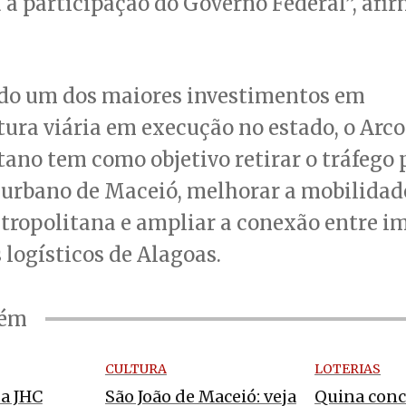
 a participação do Governo Federal”, afi
do um dos maiores investimentos em
tura viária em execução no estado, o Arco
ano tem como objetivo retirar o tráfego
 urbano de Maceió, melhorar a mobilidad
tropolitana e ampliar a conexão entre i
 logísticos de Alagoas.
bém
CULTURA
LOTERIAS
a JHC
São João de Maceió: veja
Quina conc