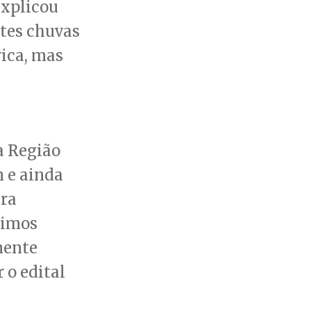
explicou
tes chuvas
rica, mas
a Região
 e ainda
ara
uimos
mente
 o edital