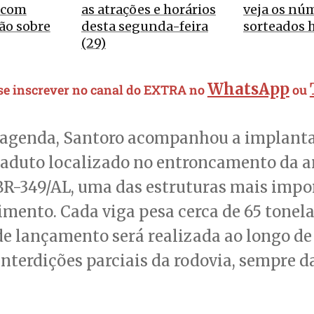
o com
as atrações e horários
veja os nú
ão sobre
desta segunda-feira
sorteados 
(29)
WhatsApp
 se inscrever no canal do EXTRA no
ou
 agenda, Santoro acompanhou a implant
iaduto localizado no entroncamento da a
 BR-349/AL, uma das estruturas mais impo
ento. Cada viga pesa cerca de 65 tonela
e lançamento será realizada ao longo de
interdições parciais da rodovia, sempre d