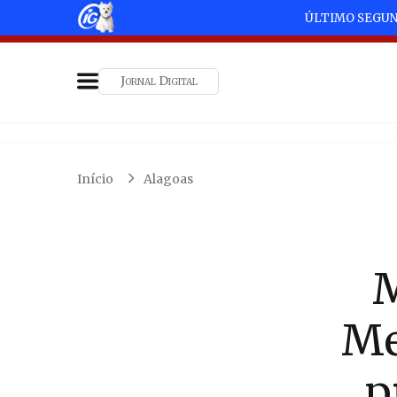
ÚLTIMO SEGU
Jornal Digital
Início
Alagoas
M
Me
p