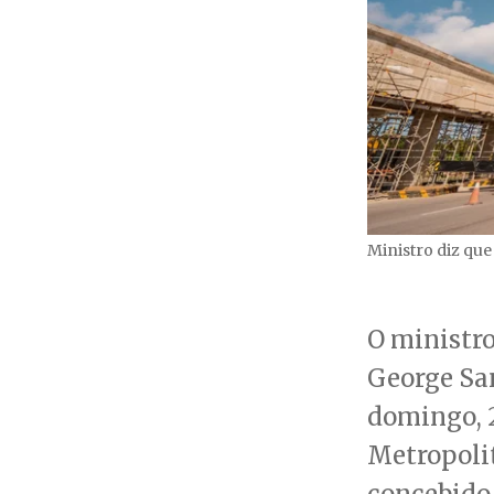
Ministro diz que
O ministro
George San
domingo, 2
Metropoli
concebido 