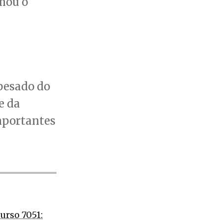
rmou o
 pesado do
e da
mportantes
urso 7051: