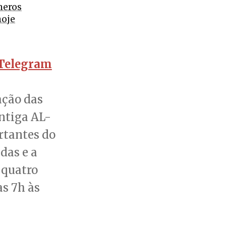
meros
hoje
Telegram
ação das
ntiga AL-
rtantes do
das e a
 quatro
as 7h às