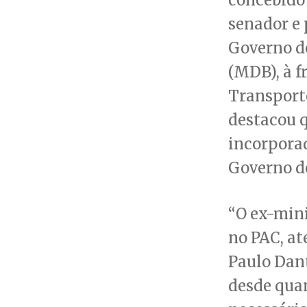
senador e
Governo d
(MDB), à f
Transporte
destacou q
incorporad
Governo d
“O ex-mini
no PAC, a
Paulo Dant
desde quan