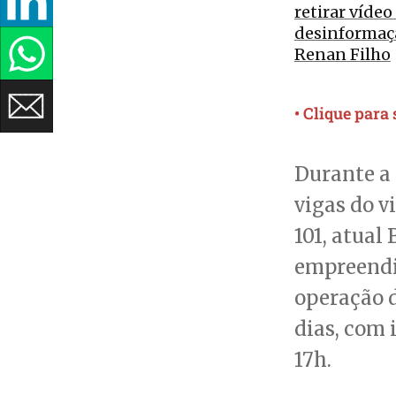
retirar víde
desinformaç
Renan Filho
• Clique para
Durante a
vigas do v
101, atual
empreendim
operação d
dias, com 
17h.