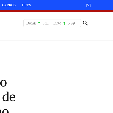
CARROS
PETS
Dólar
5,11
Euro
5,89
co
 de
ho