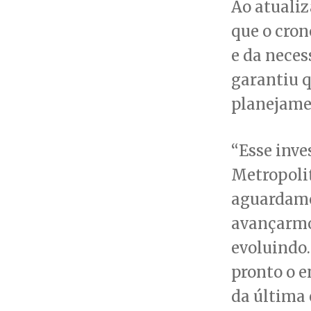
Ao atualiz
que o cron
e da neces
garantiu 
planejame
“Esse inve
Metropoli
aguardamos
avançarmo
evoluindo.
pronto o e
da última 