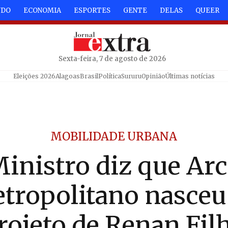
NDO
ECONOMIA
ESPORTES
GENTE
DELAS
QUEER
Sexta-feira, 7 de agosto de 2026
Eleições 2026
Alagoas
Brasil
Política
Sururu
Opinião
Últimas notícias
MOBILIDADE URBANA
inistro diz que Ar
tropolitano nasceu
rojeto de Renan Fil