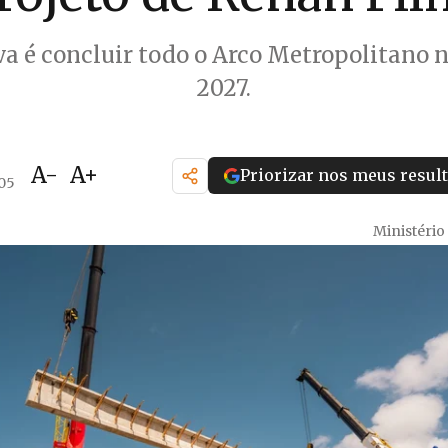
a é concluir todo o Arco Metropolitano n
2027.
A-
A+
Priorizar nos meus resul
:05
Ministério