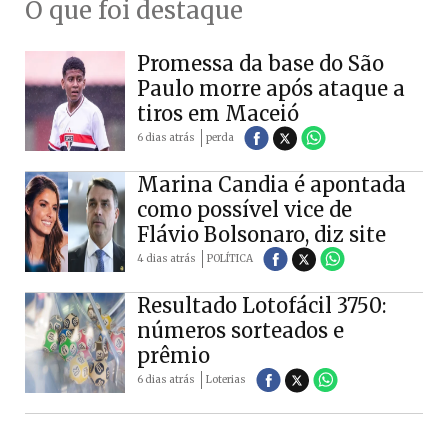
O que foi destaque
Promessa da base do São
Paulo morre após ataque a
tiros em Maceió
6 dias atrás
perda
Marina Candia é apontada
como possível vice de
Flávio Bolsonaro, diz site
4 dias atrás
POLÍTICA
Resultado Lotofácil 3750:
números sorteados e
prêmio
6 dias atrás
Loterias