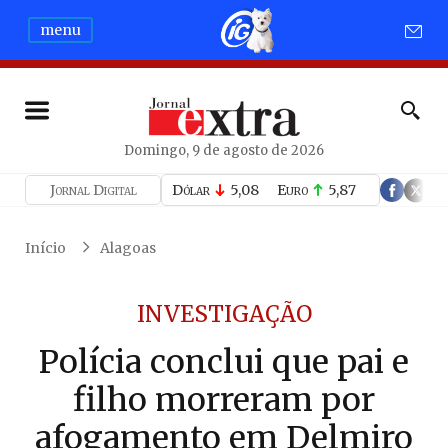
menu
Domingo, 9 de agosto de 2026
Jornal Digital
Dólar
5,08
Euro
5,87
Início
Alagoas
INVESTIGAÇÃO
Polícia conclui que pai e
filho morreram por
afogamento em Delmiro