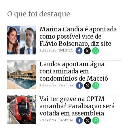
O que foi destaque
Marina Candia é apontada
como possível vice de
Flávio Bolsonaro, diz site
5 dias atrás
POLÍTICA
Laudos apontam água
contaminada em
condomínios de Maceió
2 dias atrás
Denúncia
Vai ter greve na CPTM
amanhã? Paralisação será
votada em assembleia
5 dias atrás
São Paulo