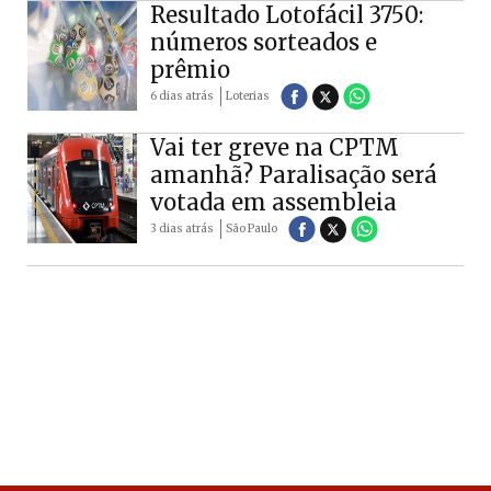
Resultado Lotofácil 3750:
números sorteados e
prêmio
6 dias atrás
Loterias
Vai ter greve na CPTM
amanhã? Paralisação será
votada em assembleia
3 dias atrás
São Paulo