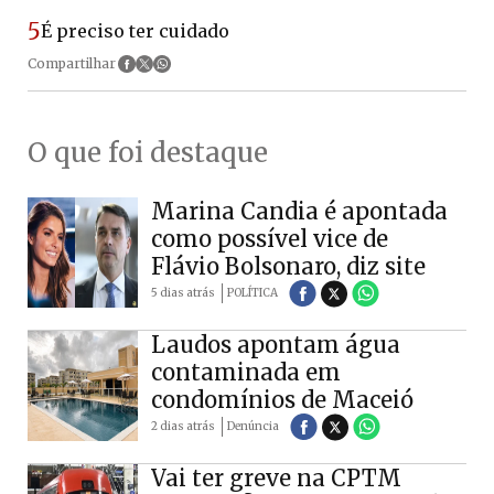
5
É preciso ter cuidado
Compartilhar
O que foi destaque
Marina Candia é apontada
como possível vice de
Flávio Bolsonaro, diz site
5 dias atrás
POLÍTICA
Laudos apontam água
contaminada em
condomínios de Maceió
2 dias atrás
Denúncia
Vai ter greve na CPTM