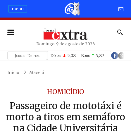
menu
Domingo, 9 de agosto de 2026
Jornal Digital
Dólar
5,08
Euro
5,87
Início
Maceió
HOMICÍDIO
Passageiro de mototáxi é
morto a tiros em semáforo
na Cidade Universitária