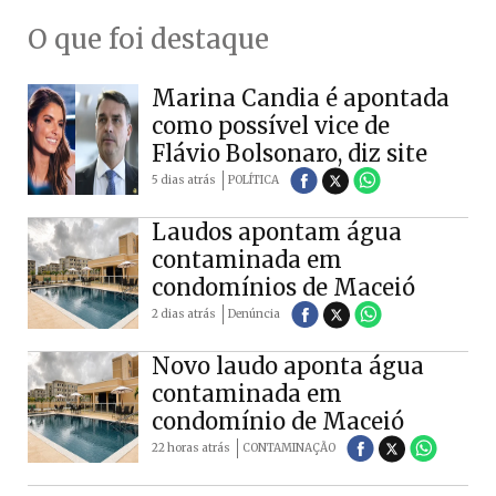
O que foi destaque
Marina Candia é apontada
como possível vice de
Flávio Bolsonaro, diz site
5 dias atrás
POLÍTICA
Laudos apontam água
contaminada em
condomínios de Maceió
2 dias atrás
Denúncia
Novo laudo aponta água
contaminada em
condomínio de Maceió
22 horas atrás
CONTAMINAÇÃO