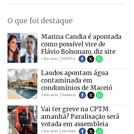
O que foi destaque
Marina Candia é apontada
como possível vice de
Flávio Bolsonaro, diz site
5 dias atrás
POLÍTICA
Laudos apontam água
contaminada em
condomínios de Maceió
2 dias atrás
Denúncia
Vai ter greve na CPTM
amanhã? Paralisação será
votada em assembleia
5 dias atrás
São Paulo