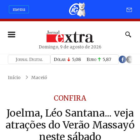
menu
Domingo, 9 de agosto de 2026
Jornal Digital
Dólar
5,08
Euro
5,87
Início
Maceió
CONFIRA
Joelma, Léo Santana... veja
atrações do Verão Massayó
neste sábado