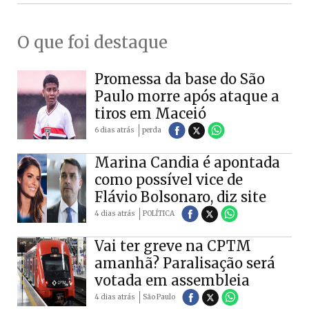
O que foi destaque
Promessa da base do São
Paulo morre após ataque a
tiros em Maceió
6 dias atrás
perda
Marina Candia é apontada
como possível vice de
Flávio Bolsonaro, diz site
4 dias atrás
POLÍTICA
Vai ter greve na CPTM
amanhã? Paralisação será
votada em assembleia
4 dias atrás
São Paulo