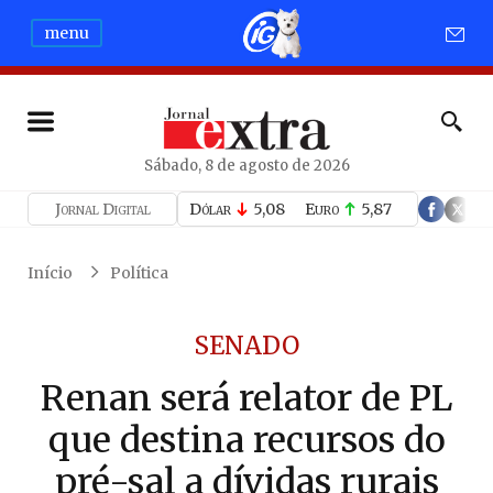
menu
Sábado, 8 de agosto de 2026
Jornal Digital
Dólar
5,08
Euro
5,87
Início
Política
SENADO
Renan será relator de PL
que destina recursos do
pré-sal a dívidas rurais