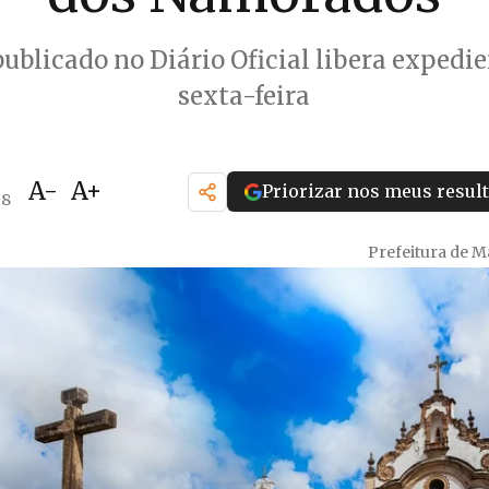
ublicado no Diário Oficial libera expedi
sexta-feira
A-
A+
Priorizar nos meus resul
38
Prefeitura de 