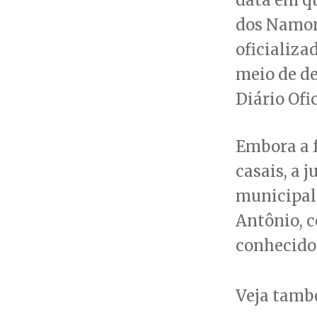
dos Namor
oficializa
meio de de
Diário Ofi
Embora a 
casais, a 
municipal 
Antônio, c
conhecido
Veja tam