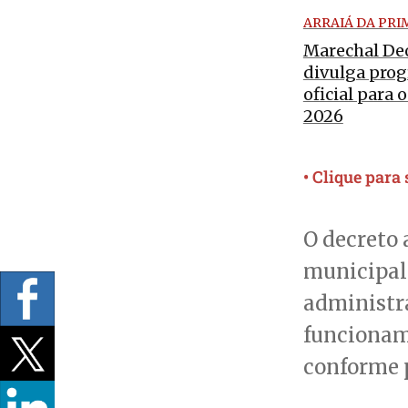
ARRAIÁ DA PRI
Marechal De
divulga pro
oficial para 
2026
• Clique para
O decreto 
municipal 
administr
funcioname
conforme p