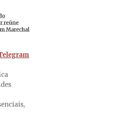
do
r reúne
em Marechal
Telegram
ica
ades
enciais,