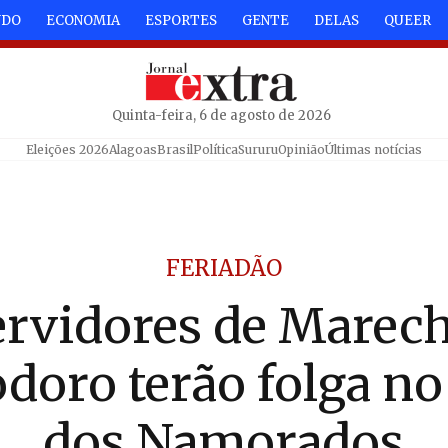
NDO
ECONOMIA
ESPORTES
GENTE
DELAS
QUEER
Quinta-feira, 6 de agosto de 2026
Eleições 2026
Alagoas
Brasil
Política
Sururu
Opinião
Últimas notícias
FERIADÃO
ervidores de Marech
doro terão folga no
dos Namorados