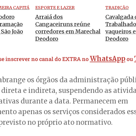
MEIRA CAPITÁ
ESPORTE E LAZER
TRADIÇÃO
odoro
Arraiá dos
Cavalgada 
gramação
Cangaceiruns reúne
Trabalhado
o São João
corredores em Marechal
vaqueiros 
Deodoro
Deodoro
WhatsApp
 se inscrever no canal do EXTRA no
ou
abrange os órgãos da administração públ
direta e indireta, suspendendo as ativid
ativas durante a data. Permanecem em
nto apenas os serviços considerados ess
revisto no próprio ato normativo.