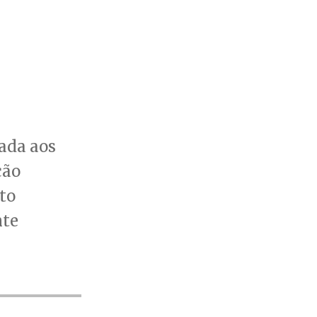
ada aos
ção
to
nte