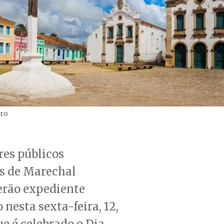
ro
res públicos
s de Marechal
erão expediente
o nesta sexta-feira, 12,
e é celebrado o Dia