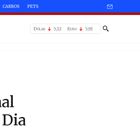
CARROS
PETS
Dólar
5,12
Euro
5,91
al
 Dia