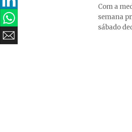
Com a medi
semana pro
sábado ded