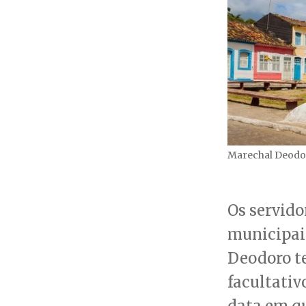
Marechal Deodo
Os servido
municipai
Deodoro t
facultativ
data em qu