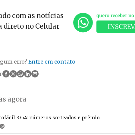
do com as notícias
quero receber n
 direto no Celular
INSCREV
lgum erro?
Entre em contato
r
as agora
tofácil 3754: números sorteados e prêmio