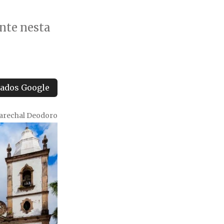
ente nesta
tados Google
Marechal Deodoro