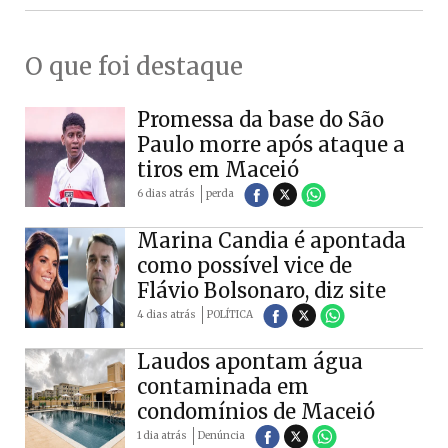
O que foi destaque
Promessa da base do São
Paulo morre após ataque a
tiros em Maceió
6 dias atrás
perda
Marina Candia é apontada
como possível vice de
Flávio Bolsonaro, diz site
4 dias atrás
POLÍTICA
Laudos apontam água
contaminada em
condomínios de Maceió
1 dia atrás
Denúncia