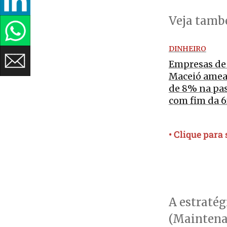
Veja tam
DINHEIRO
Empresas de
Maceió amea
de 8% na pa
com fim da 6
• Clique para
A estraté
(Maintena