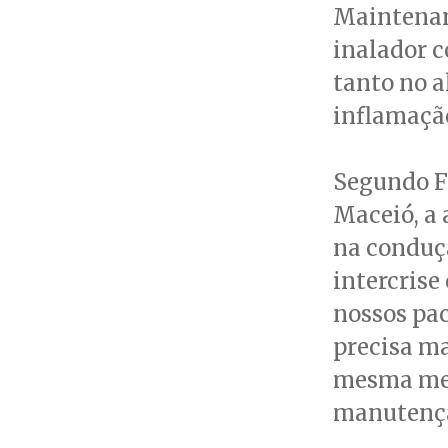
Maintenan
inalador 
tanto no a
inflamação
Segundo F
Maceió, a
na conduçã
intercrise
nossos pac
precisa m
mesma medi
manutençã