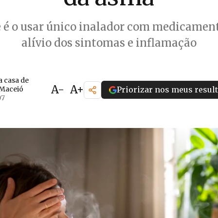
 é o usar único inalador com medicament
alívio dos sintomas e inflamação
 casa de
A-
A+
 Maceió
Priorizar nos meus resul
07