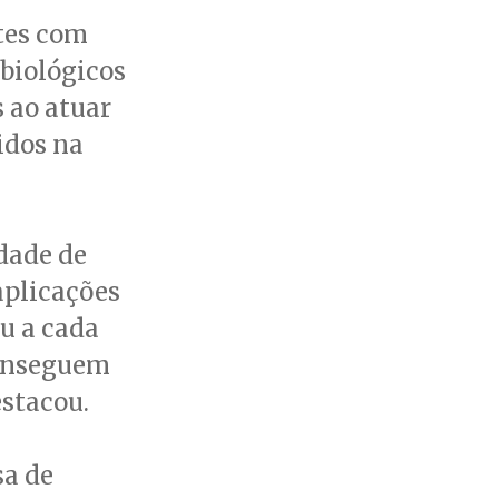
tes com
obiológicos
 ao atuar
idos na
dade de
aplicações
u a cada
conseguem
stacou.
sa de