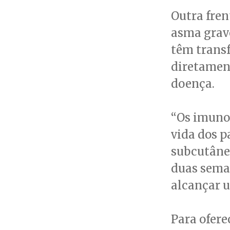
Outra fren
asma grave
têm trans
diretamen
doença.
“Os imunob
vida dos p
subcutâne
duas sema
alcançar u
Para ofere