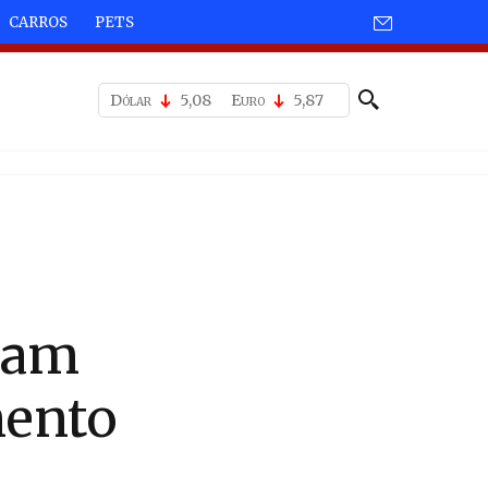
CARROS
PETS
Dólar
5,08
Euro
5,87
iam
mento