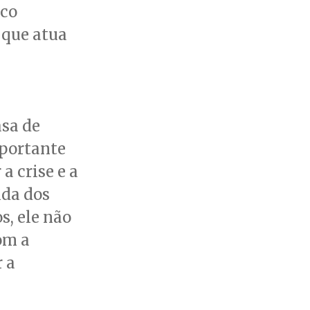
ico
 que atua
sa de
portante
a crise e a
ida dos
s, ele não
om a
r a