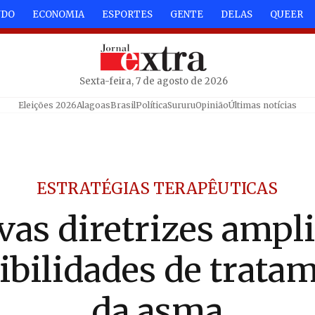
NDO
ECONOMIA
ESPORTES
GENTE
DELAS
QUEER
Sexta-feira, 7 de agosto de 2026
Eleições 2026
Alagoas
Brasil
Política
Sururu
Opinião
Últimas notícias
ESTRATÉGIAS TERAPÊUTICAS
vas diretrizes ampl
ibilidades de trata
da asma