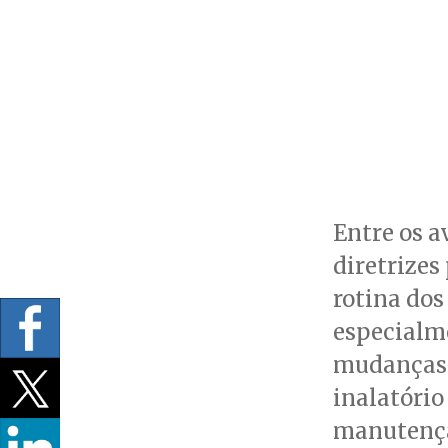
Entre os a
diretrizes
rotina dos
especialme
mudanças é
inalatório
manutençã