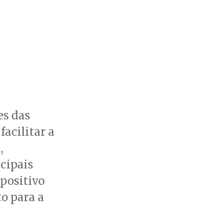
es das
acilitar a
,
cipais
positivo
to para a