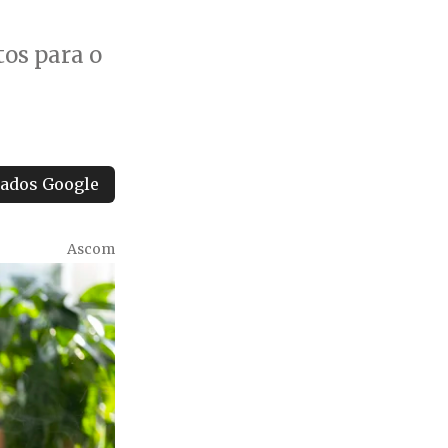
os para o
tados Google
Ascom