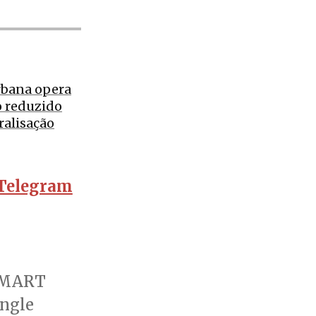
rbana opera
o reduzido
ralisação
Telegram
o MART
ngle