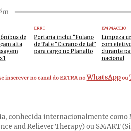
bém
ERRO
EM MACEIÓ
 ônibus de
Portaria inclui “Fulano
Limpeza u
çam alta
de Tal e “Cicrano de tal”
com efetiv
ssagem
para cargo no Planalto
durante pa
x1
nacional
WhatsApp
 se inscrever no canal do EXTRA no
ou
gia, conhecida internacionalmente com
nce and Reliever Therapy) ou SMART (Si