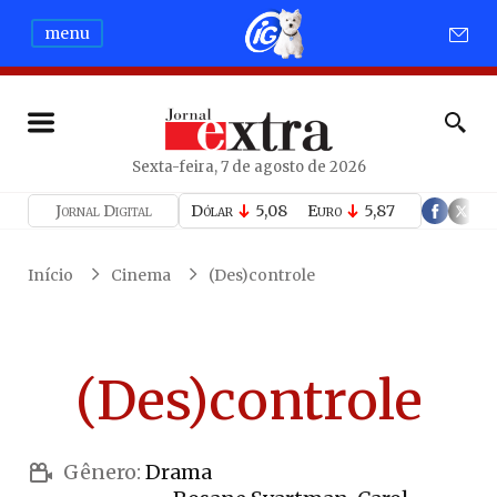
menu
Sexta-feira, 7 de agosto de 2026
Jornal Digital
Dólar
5,08
Euro
5,87
Início
Cinema
(Des)controle
(Des)controle
Gênero:
Drama