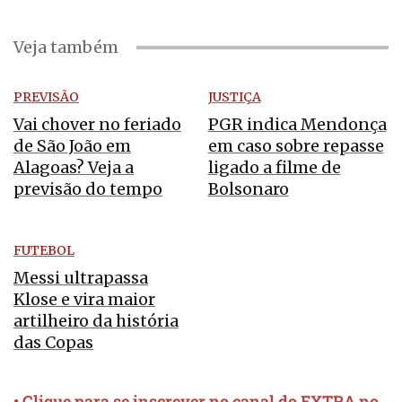
Veja também
PREVISÃO
JUSTIÇA
Vai chover no feriado
PGR indica Mendonça
de São João em
em caso sobre repasse
Alagoas? Veja a
ligado a filme de
previsão do tempo
Bolsonaro
FUTEBOL
Messi ultrapassa
Klose e vira maior
artilheiro da história
das Copas
• Clique para se inscrever no canal do EXTRA no