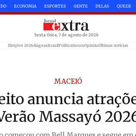
NDO
ECONOMIA
ESPORTES
GENTE
DELAS
QUEER
Sexta-feira, 7 de agosto de 2026
Eleições 2026
Alagoas
Brasil
Política
Sururu
Opinião
Últimas notícias
MACEIÓ
eito anuncia atraçõ
Verão Massayó 202
o começou com Bell Marques e segue em d