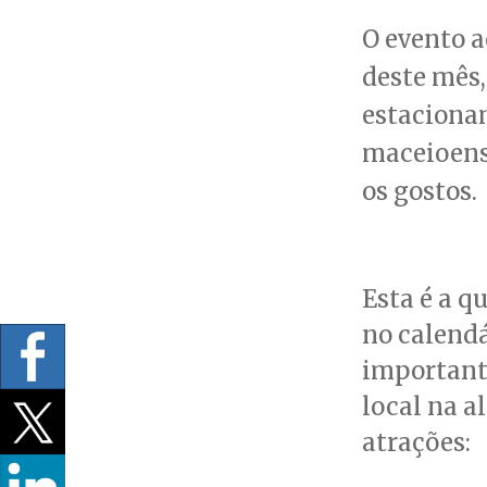
O evento a
deste mês,
estacioname
maceioense
os gostos.
Esta é a q
no calendá
important
local na a
atrações: