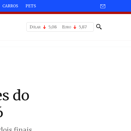
CARROS
PETS
Dólar
5,08
Euro
5,87
es do
6
ois finais