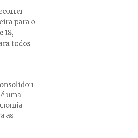
ecorrer
eira para o
e 18,
ara todos
consolidou
a é uma
conomia
a as