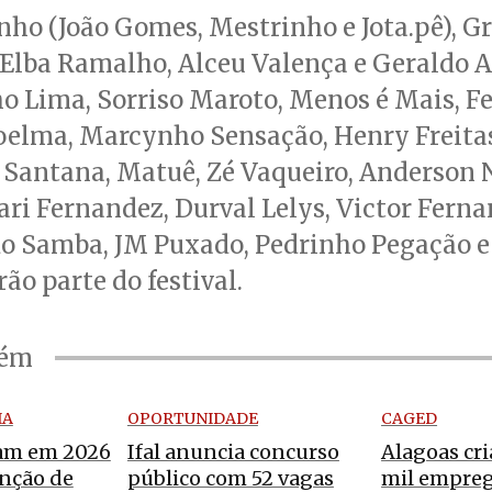
ho (João Gomes, Mestrinho e Jota.pê), G
Elba Ramalho, Alceu Valença e Geraldo A
 Lima, Sorriso Maroto, Menos é Mais, Fe
oelma, Marcynho Sensação, Henry Freitas
o Santana, Matuê, Zé Vaqueiro, Anderson N
ri Fernandez, Durval Lelys, Victor Ferna
do Samba, JM Puxado, Pedrinho Pegação e
rão parte do festival.
bém
IA
OPORTUNIDADE
CAGED
am em 2026
Ifal anuncia concurso
Alagoas cri
nção de
público com 52 vagas
mil empreg