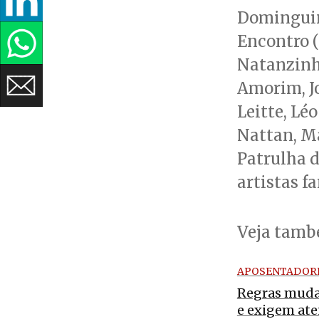
Dominguin
Encontro (
Natanzinho
Amorim, J
Leitte, Lé
Nattan, Ma
Patrulha 
artistas fa
Veja tam
APOSENTADOR
Regras mud
e exigem ate