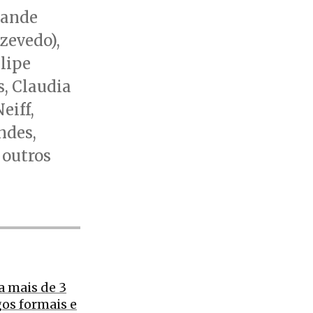
rande
zevedo),
lipe
, Claudia
eiff,
ndes,
 outros
a mais de 3
os formais e