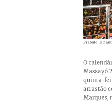
Prefeito JHC anu
O calendár
Massayó 2
quinta-feir
arrastão 
Marques, n