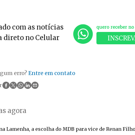
do com as notícias
quero receber n
 direto no Celular
INSCREV
lgum erro?
Entre em contato
r
as agora
a Lamenha, a escolha do MDB para vice de Renan Filh