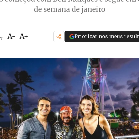
de semana de janeiro
A-
A+
Priorizar nos meus resul
37