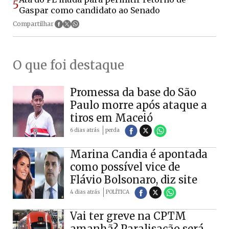
5
Gaspar como candidato ao Senado
Compartilhar
O que foi destaque
Promessa da base do São
Paulo morre após ataque a
tiros em Maceió
6 dias atrás
perda
Marina Candia é apontada
como possível vice de
Flávio Bolsonaro, diz site
4 dias atrás
POLÍTICA
Vai ter greve na CPTM
amanhã? Paralisação será