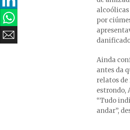
alcoólica
por ciúmes
apresentav
danificado
Ainda con
antes da 
relatos de
estrondo, 
“Tudo indi
andar”, de