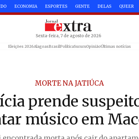
NDO
ECONOMIA
ESPORTES
GENTE
DELAS
QUEER
Sexta-feira, 7 de agosto de 2026
Eleições 2026
Alagoas
Brasil
Política
Sururu
Opinião
Últimas notícias
MORTE NA JATIÚCA
ícia prende suspeit
tar músico em Mac
i encontrada morta após cair do aparta