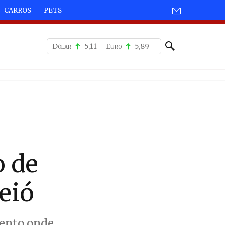
CARROS
PETS
Dólar
5,11
Euro
5,89
o de
eió
mento onde