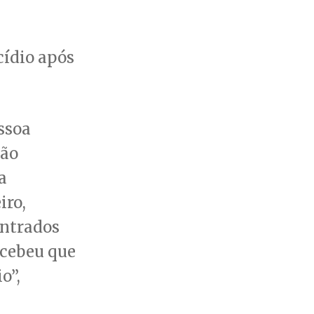
cídio após
ssoa
não
a
iro,
ontrados
rcebeu que
o”,