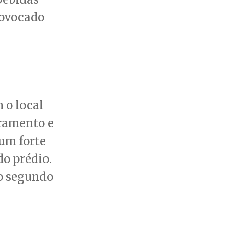
rovocado
 o local
ramento e
um forte
do prédio.
do segundo