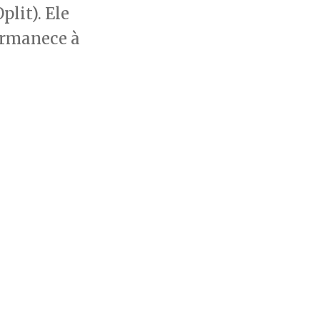
lit). Ele
ermanece à