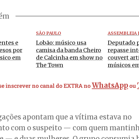
bém
SÃO PAULO
ASSEMBLEIA 
entes e
Lobão: músico usa
Deputado 
esos por
camisa da banda Cheiro
repasse int
sico em
de Calcinha em show no
couvert art
The Town
músicos em
WhatsApp
 se inscrever no canal do EXTRA no
ou
gações apontam que a vítima estava no
to com o suspeito — com quem mantinh
e — e duas mulheres. O grupo consumia 