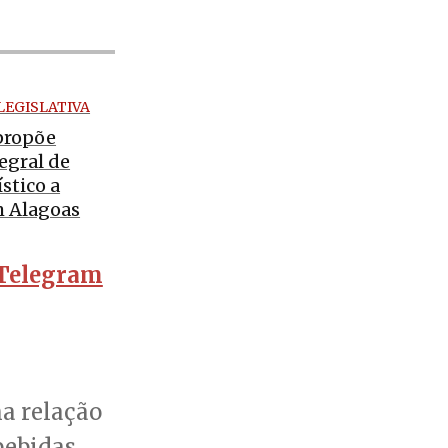
LEGISLATIVA
propõe
egral de
ístico a
 Alagoas
Telegram
a relação
bebidas