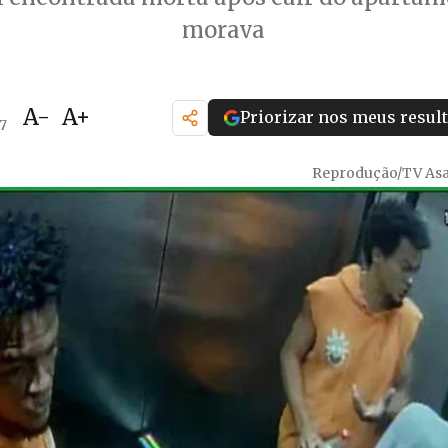
morava
A-
A+
Priorizar nos meus resul
27
Reprodução/TV Asa