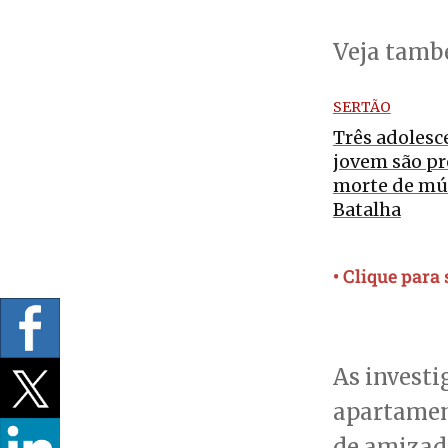
Veja tam
SERTÃO
Três adolesc
jovem são pr
morte de mú
Batalha
• Clique para
As investi
apartamen
de amizad