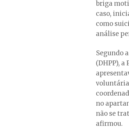
briga moti
caso, inic
como suicí
análise per
Segundo a 
(DHPP), a 
apresenta
voluntária
coordenado
no aparta
não se tra
afirmou.