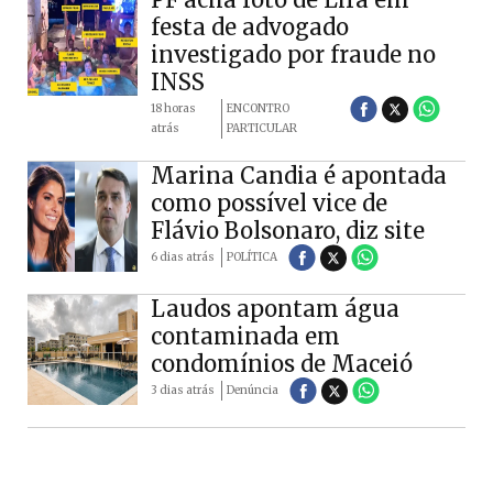
festa de advogado
investigado por fraude no
INSS
18 horas
ENCONTRO
atrás
PARTICULAR
Marina Candia é apontada
como possível vice de
Flávio Bolsonaro, diz site
6 dias atrás
POLÍTICA
Laudos apontam água
contaminada em
condomínios de Maceió
3 dias atrás
Denúncia