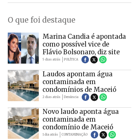
O que foi destaque
Marina Candia é apontada
como possível vice de
Flávio Bolsonaro, diz site
5 dias atrás
POLÍTICA
Laudos apontam água
contaminada em
condomínios de Maceió
2 dias atrás
Denúncia
Novo laudo aponta água
contaminada em
condomínio de Maceió
1 dia atrás
CONTAMINAÇÃO