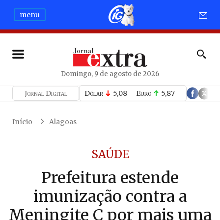
menu
Domingo, 9 de agosto de 2026
Jornal Digital
Dólar
5,08
Euro
5,87
Início
Alagoas
SAÚDE
Prefeitura estende
imunização contra a
Meningite C por mais uma