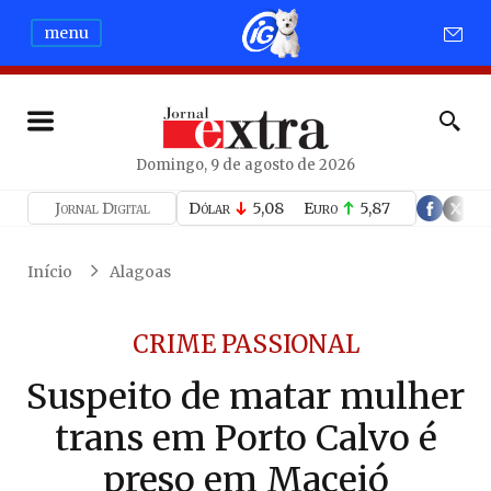
menu
Domingo, 9 de agosto de 2026
Jornal Digital
Dólar
5,08
Euro
5,87
Início
Alagoas
CRIME PASSIONAL
Suspeito de matar mulher
trans em Porto Calvo é
preso em Maceió