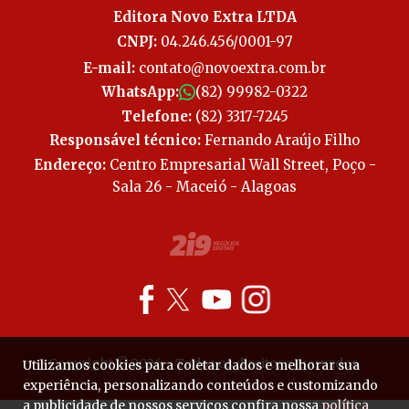
Editora Novo Extra LTDA
CNPJ:
04.246.456/0001-97
E-mail:
contato@novoextra.com.br
WhatsApp:
(82) 99982-0322
Telefone:
(82) 3317-7245
Responsável técnico:
Fernando Araújo Filho
Endereço:
Centro Empresarial Wall Street, Poço -
Sala 26 - Maceió - Alagoas
Copyright © 2026 - Todos os direitos reservados.
Utilizamos cookies para coletar dados e melhorar sua
experiência, personalizando conteúdos e customizando
a publicidade de nossos serviços confira nossa
política