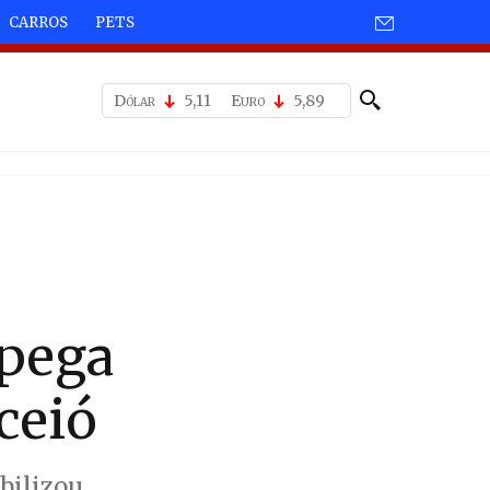
CARROS
PETS
Dólar
5,11
Euro
5,89
 pega
ceió
bilizou