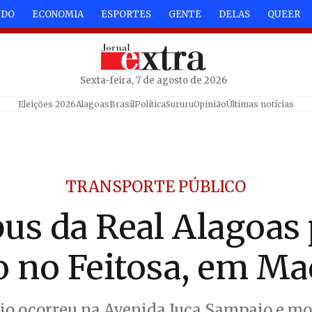
NDO
ECONOMIA
ESPORTES
GENTE
DELAS
QUEER
Sexta-feira, 7 de agosto de 2026
Eleições 2026
Alagoas
Brasil
Política
Sururu
Opinião
Últimas notícias
TRANSPORTE PÚBLICO
us da Real Alagoas
o no Feitosa, em Ma
io ocorreu na Avenida Juca Sampaio e mo