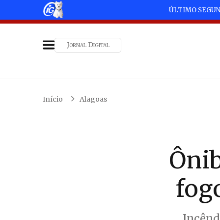
ÚLTIMO SEGU
Jornal Digital
Início
Alagoas
Ônib
fog
Incênd