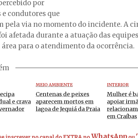
 percebido por
 e condutores que
 pela via no momento do incidente. A ci
foi afetada durante a atuação das equipes
 área para o atendimento da ocorrência.
bém
MEIO AMBIENTE
INTERIOR
ecipa
Centenas de peixes
Mulher é b
dual e crava
aparecem mortos em
apoiar irmã
vernador
lagoa de Jequiá da Praia
relacionam
em Craíbas
WhatsApp
 se inscrever no canal do EXTRA no
ou