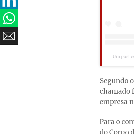
Um post c
Segundo o 
chamado foi
empresa nã
Para o co
do Corpo 