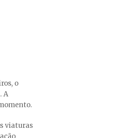
ros, o
. A
o momento.
s viaturas
 ação