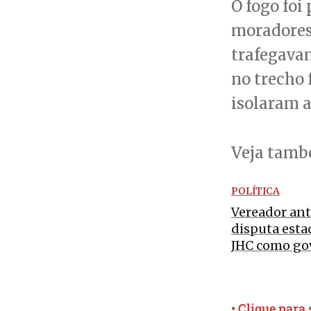
O fogo foi
moradores
trafegavam
no trecho 
isolaram a
Veja tam
POLÍTICA
Vereador ant
disputa esta
JHC como go
• Clique para