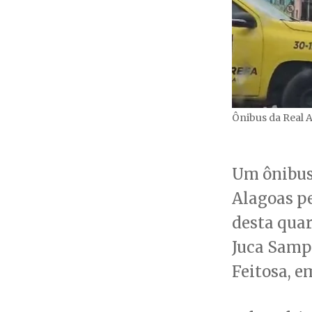
Ônibus da Real 
Um ônibus
Alagoas p
desta quar
Juca Sampa
Feitosa, e