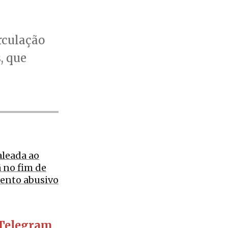
rculação
, que
aleada ao
 no fim de
ento abusivo
Telegram