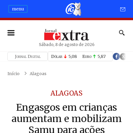
menu
Sábado, 8 de agosto de 2026
Jornal Digital
Dólar
5,08
Euro
5,87
Início
Alagoas
ALAGOAS
Engasgos em crianças
aumentam e mobilizam
Samu para ações