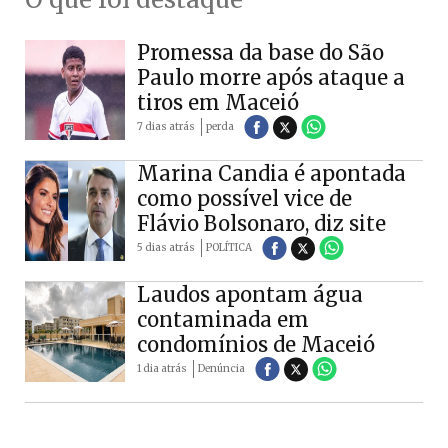
Promessa da base do São
Paulo morre após ataque a
tiros em Maceió
7 dias atrás
perda
Marina Candia é apontada
como possível vice de
Flávio Bolsonaro, diz site
5 dias atrás
POLÍTICA
Laudos apontam água
contaminada em
condomínios de Maceió
1 dia atrás
Denúncia