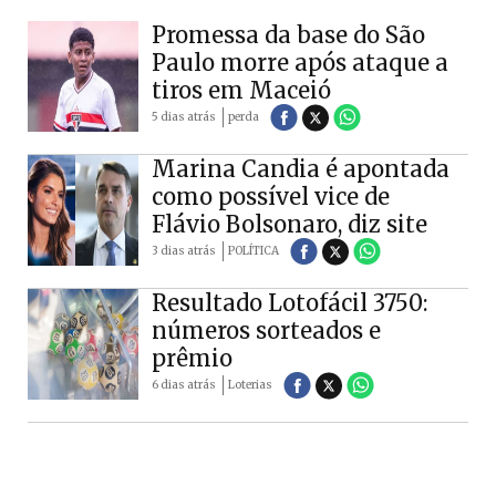
Promessa da base do São
Paulo morre após ataque a
tiros em Maceió
5 dias atrás
perda
Marina Candia é apontada
como possível vice de
Flávio Bolsonaro, diz site
3 dias atrás
POLÍTICA
Resultado Lotofácil 3750:
números sorteados e
prêmio
6 dias atrás
Loterias