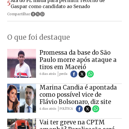
Ata do PL muda para permitir retorno de
5
Gaspar como candidato ao Senado
Compartilhar
O que foi destaque
Promessa da base do São
Paulo morre após ataque a
tiros em Maceió
6 dias atrás
perda
Marina Candia é apontada
como possível vice de
Flávio Bolsonaro, diz site
4 dias atrás
POLÍTICA
Vai ter greve na CPTM