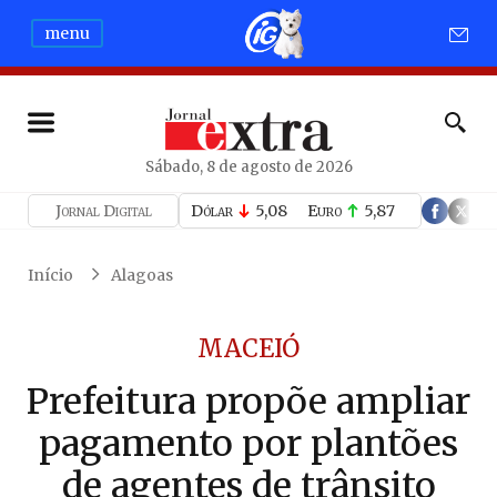
menu
Sábado, 8 de agosto de 2026
Jornal Digital
Dólar
5,08
Euro
5,87
Início
Alagoas
MACEIÓ
Prefeitura propõe ampliar
pagamento por plantões
de agentes de trânsito