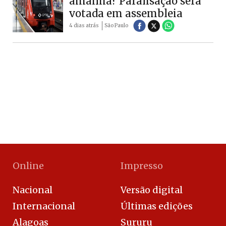
amanhã? Paralisação será
votada em assembleia
4 dias atrás
São Paulo
Online
Impresso
Nacional
Versão digital
Internacional
Últimas edições
Alagoas
Sururu