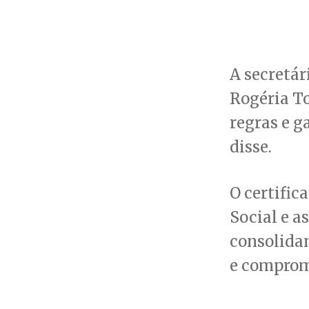
A secretár
Rogéria T
regras e g
disse.
O certific
Social e a
consolida
e compromi