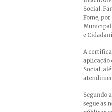
Social, Fa
Fome, por 
Municipal 
e Cidadani
A certific
aplicação 
Social, al
atendiment
Segundo a 
segue as n