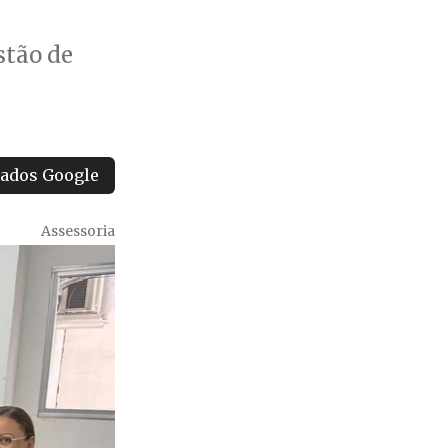
stão de
tados Google
Assessoria