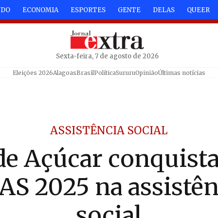
NDO
ECONOMIA
ESPORTES
GENTE
DELAS
QUEER
Sexta-feira, 7 de agosto de 2026
Eleições 2026
Alagoas
Brasil
Política
Sururu
Opinião
Últimas notícias
ASSISTÊNCIA SOCIAL
de Açúcar conquista
AS 2025 na assistên
social