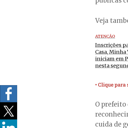
públicas c
Veja tam
ATENÇÃO
Inscrições p
Casa, Minha 
iniciam em 
nesta segun
• Clique para
O prefeito
reconheci
cuida de g