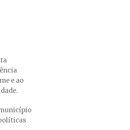
eta
tência
ome e ao
idade.
 município
olíticas