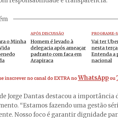
om responsabilidade e transparência.
bém
APÓS DISCUSSÃO
PROGRAME-S
ara o Minha
Homem é levado à
Vai ter Ub
Vida
delegacia após ameaçar
nesta terça
Penedo
padrasto com faca em
Entenda a 
da
Arapiraca
nacional
WhatsApp
 se inscrever no canal do EXTRA no
ou
 de Jorge Dantas destacou a importância 
mento. “Estamos fazendo uma gestão séri
ente. Nosso foco é garantir dignidade pa