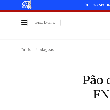
ÚLTIMO SEGU
Jornal Digital
Início
Alagoas
Pão 
FN