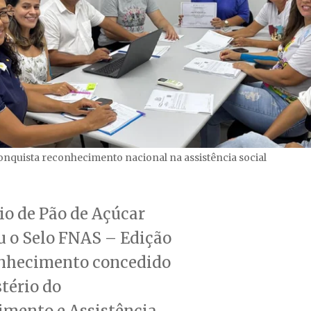
onquista reconhecimento nacional na assistência social
io de Pão de Açúcar
u o Selo FNAS – Edição
onhecimento concedido
tério do
imento e Assistência