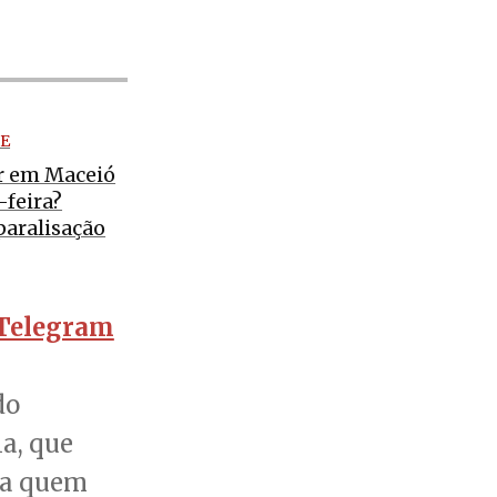
E
er em Maceió
-feira?
paralisação
Telegram
do
a, que
ra quem