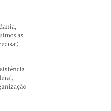
dania,
uimos as
ecisa”,
ssistência
eral,
rganização