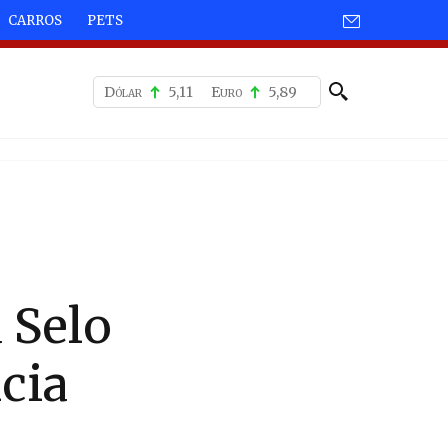
CARROS
PETS
Dólar
5,11
Euro
5,89
 Selo
cia