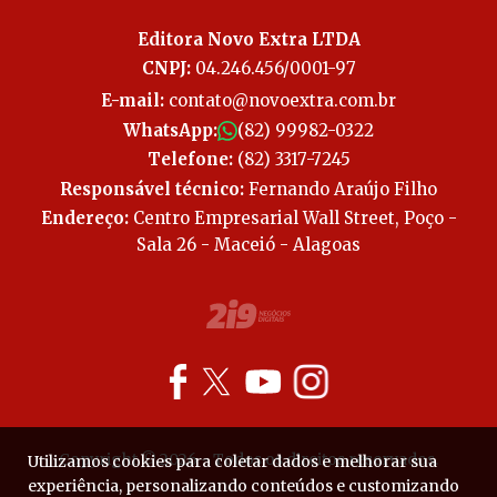
Editora Novo Extra LTDA
CNPJ:
04.246.456/0001-97
E-mail:
contato@novoextra.com.br
WhatsApp:
(82) 99982-0322
Telefone:
(82) 3317-7245
Responsável técnico:
Fernando Araújo Filho
Endereço:
Centro Empresarial Wall Street, Poço -
Sala 26 - Maceió - Alagoas
Copyright © 2026 - Todos os direitos reservados.
Utilizamos cookies para coletar dados e melhorar sua
experiência, personalizando conteúdos e customizando