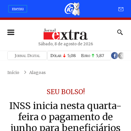
menu
Sábado, 8 de agosto de 2026
Jornal Digital
Dólar
5,08
Euro
5,87
Início
Alagoas
SEU BOLSO!
INSS inicia nesta quarta-
feira o pagamento de
junho para beneficiários