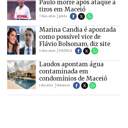
Paulo morre após ataque a
tiros em Maceió
7 dias atrás
perda
Marina Candia é apontada
como possível vice de
Flávio Bolsonaro, diz site
5 dias atrás
POLÍTICA
Laudos apontam água
contaminada em
condomínios de Maceió
1 dia atrás
Denúncia