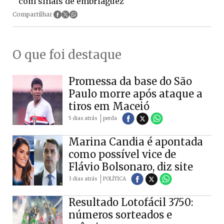
com sinais de embriaguez
Compartilhar
O que foi destaque
Promessa da base do São
Paulo morre após ataque a
tiros em Maceió
5 dias atrás
perda
Marina Candia é apontada
como possível vice de
Flávio Bolsonaro, diz site
3 dias atrás
POLÍTICA
Resultado Lotofácil 3750:
números sorteados e