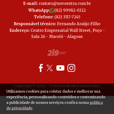
E-mail:
contato@novoextra.com.br
WhatsApp:
(82) 99982-0322
Telefone:
(82) 3317-7245
Responsável técnico:
Fernando Araújo Filho
Endereço:
Centro Empresarial Wall Street, Poço -
Sala 26 - Maceió - Alagoas
Copyright © 2026 - Todos os direitos reservados.
Utilizamos cookies para coletar dados e melhorar sua
experiência, personalizando conteúdos e customizando
a publicidade de nossos serviços confira nossa
política
de privacidade
.