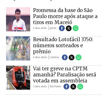
Promessa da base do São
Paulo morre após ataque a
tiros em Maceió
5 dias atrás
perda
Resultado Lotofácil 3750:
números sorteados e
prêmio
6 dias atrás
Loterias
Vai ter greve na CPTM
amanhã? Paralisação será
votada em assembleia
3 dias atrás
São Paulo