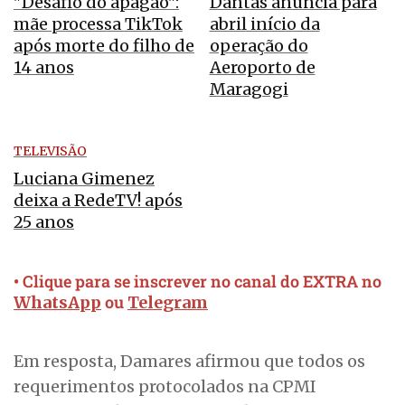
"Desafio do apagão":
Dantas anuncia para
mãe processa TikTok
abril início da
após morte do filho de
operação do
14 anos
Aeroporto de
Maragogi
TELEVISÃO
Luciana Gimenez
deixa a RedeTV! após
25 anos
• Clique para se inscrever no canal do EXTRA no
ou
WhatsApp
Telegram
Em resposta, Damares afirmou que todos os
requerimentos protocolados na CPMI