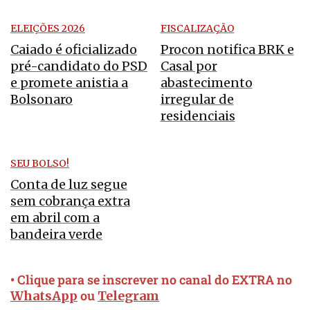
ELEIÇÕES 2026
FISCALIZAÇÃO
Caiado é oficializado
Procon notifica BRK e
pré-candidato do PSD
Casal por
e promete anistia a
abastecimento
Bolsonaro
irregular de
residenciais
SEU BOLSO!
Conta de luz segue
sem cobrança extra
em abril com a
bandeira verde
• Clique para se inscrever no canal do EXTRA no
ou
WhatsApp
Telegram