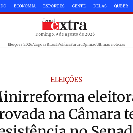
NDO
ECONOMIA
ESPORTES
GENTE
DELAS
QUEER
Domingo, 9 de agosto de 2026
Eleições 2026
Alagoas
Brasil
Política
Sururu
Opinião
Últimas notícias
ELEIÇÕES
inirreforma eleitor
rovada na Câmara 
esistência no Sena