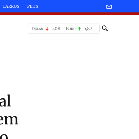
CARROS
PETS
Dólar
5,08
Euro
5,87
al
tem
do