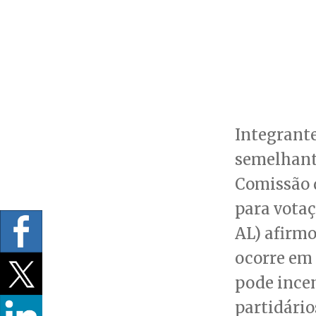
Integrant
semelhant
Comissão d
para vota
AL) afirmo
ocorre em 
pode incen
partidário