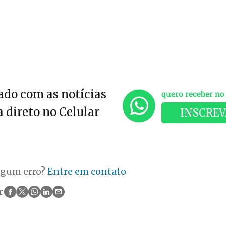
do com as notícias
quero receber n
 direto no Celular
INSCREV
lgum erro?
Entre em contato
r