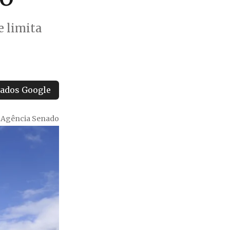
e limita
tados Google
/ Agência Senado