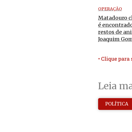
OPERAÇÃO
Matadouro c
é encontrad
restos de an
Joaquim Go
• Clique para
Leia ma
POLÍTICA