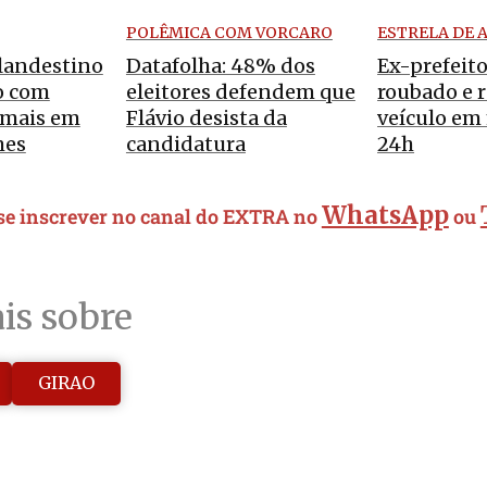
POLÊMICA COM VORCARO
ESTRELA DE 
landestino
Datafolha: 48% dos
Ex-prefeito
o com
eleitores defendem que
roubado e 
imais em
Flávio desista da
veículo em
mes
candidatura
24h
WhatsApp
 se inscrever no canal do EXTRA no
ou
is sobre
GIRAO