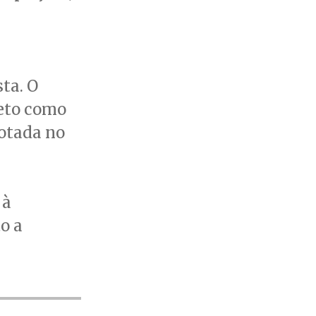
ta. O
jeto como
votada no
 à
o a