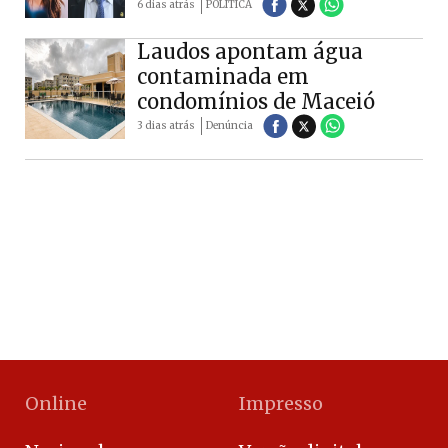
6 dias atrás
POLÍTICA
Laudos apontam água
contaminada em
condomínios de Maceió
3 dias atrás
Denúncia
Online
Impresso