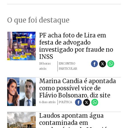
O que foi destaque
PF acha foto de Lira em
festa de advogado
investigado por fraude no
INSS
18 horas
ENCONTRO
atrás
PARTICULAR
Marina Candia é apontada
como possível vice de
Flávio Bolsonaro, diz site
6 dias atrás
POLÍTICA
Laudos apontam água
contaminada em