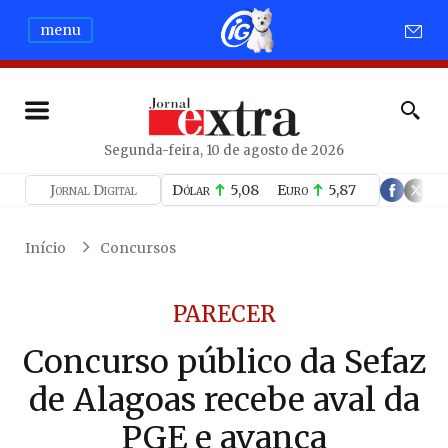
menu
Segunda-feira, 10 de agosto de 2026
Jornal Digital
Dólar
5,08
Euro
5,87
Início
Concursos
PARECER
Concurso público da Sefaz
de Alagoas recebe aval da
PGE e avança