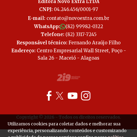
Editora Novo Extra LTDA
CNPJ:
04.246.456/0001-97
E-mail:
contato@novoextra.com.br
WhatsApp:
(82) 99982-0322
Telefone:
(82) 3317-7245
Responsável técnico:
Fernando Araújo Filho
Endereço:
Centro Empresarial Wall Street, Poço -
Sala 26 - Maceió - Alagoas
Copyright © 2026 - Todos os direitos reservados.
Utilizamos cookies para coletar dados e melhorar sua
experiência, personalizando conteúdos e customizando