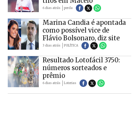
tiros em Maceió
6 dias atrás
perda
Marina Candia é apontada
como possível vice de
Flávio Bolsonaro, diz site
3 dias atrás
POLÍTICA
Resultado Lotofácil 3750:
números sorteados e
prêmio
6 dias atrás
Loterias