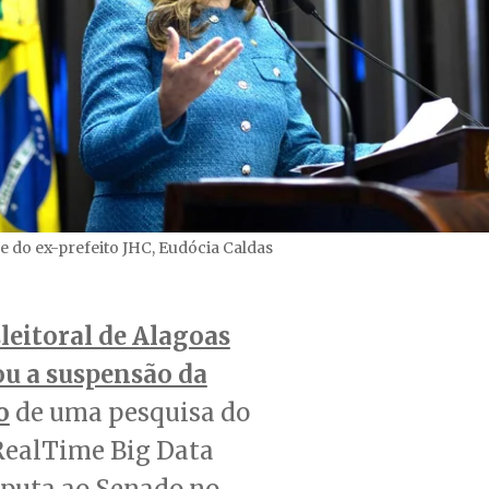
 do ex-prefeito JHC, Eudócia Caldas
Eleitoral de Alagoas
u a suspensão da
o
de uma pesquisa do
 RealTime Big Data
sputa ao Senado no