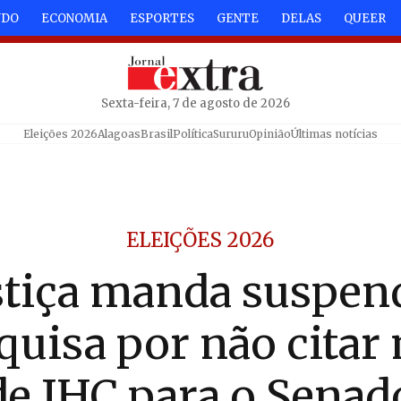
NDO
ECONOMIA
ESPORTES
GENTE
DELAS
QUEER
Sexta-feira, 7 de agosto de 2026
Eleições 2026
Alagoas
Brasil
Política
Sururu
Opinião
Últimas notícias
ELEIÇÕES 2026
stiça manda suspen
quisa por não citar
de JHC para o Senad