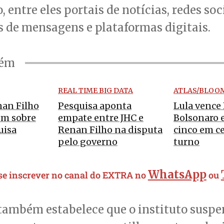
 entre eles portais de notícias, redes soc
s de mensagens e plataformas digitais.
bém
REAL TIME BIG DATA
ATLAS/BLOO
nan Filho
Pesquisa aponta
Lula vence 
em sobre
empate entre JHC e
Bolsonaro 
uisa
Renan Filho na disputa
cinco em ce
pelo governo
turno
WhatsApp
 se inscrever no canal do EXTRA no
ou
 também estabelece que o instituto susp