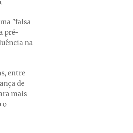
.
uma "falsa
a pré-
luência na
s, entre
iança de
para mais
 o