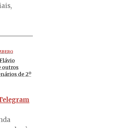
iais,
MBERG
Flávio
e outros
nários de 2º
Telegram
enda