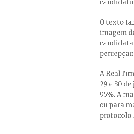
candidatur
O texto ta
imagem de 
candidata 
percepção
A RealTime
29 e 30 de
95%. A mar
ou para me
protocolo