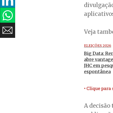
divulgação,
aplicativo
Veja tam
ELEIÇÕES 2026
Big Data: Re
abre vantag
JHC em pesq
espontânea
• Clique para
A decisão