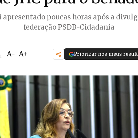
i apresentado poucas horas após a divul
federação PSDB-Cidadania
A-
A+
Priorizar nos meus resul
1