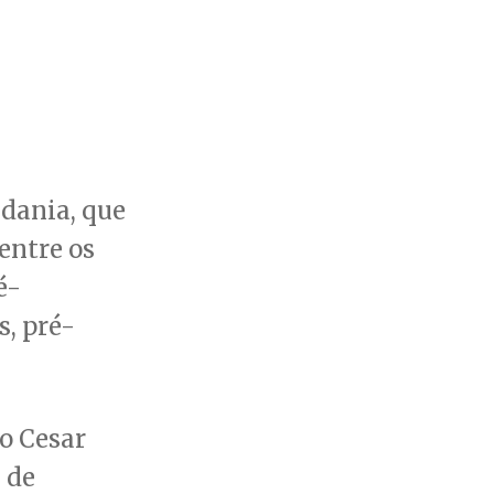
dania, que
entre os
é-
s, pré-
o Cesar
 de