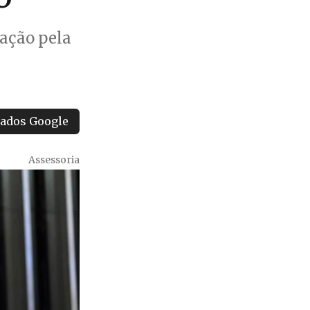
gação pela
tados Google
Assessoria