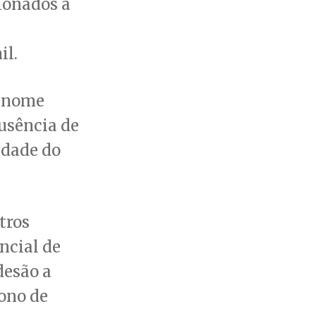
ionados à
il.
o nome
ausência de
idade do
tros
ncial de
desão a
ono de