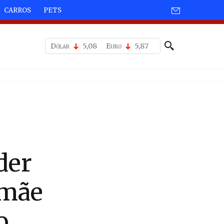
CARROS
PETS
Dólar
5,08
Euro
5,87
der
 mãe
o