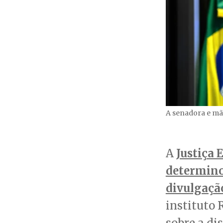
A senadora e mãe
A
Justiça 
determino
divulgaçã
instituto
sobre a di