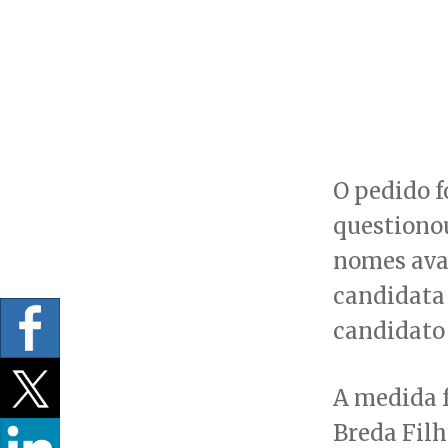
O pedido f
questionou
nomes aval
candidata 
candidato 
A medida 
Breda Filh