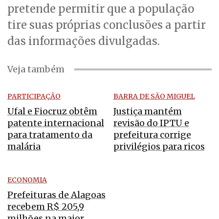
pretende permitir que a população
tire suas próprias conclusões a partir
das informações divulgadas.
Veja também
PARTICIPAÇÃO
BARRA DE SÃO MIGUEL
Ufal e Fiocruz obtêm
Justiça mantém
patente internacional
revisão do IPTU e
para tratamento da
prefeitura corrige
malária
privilégios para ricos
ECONOMIA
Prefeituras de Alagoas
recebem R$ 205,9
milhões na maior