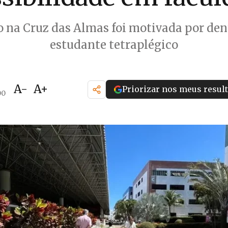
 na Cruz das Almas foi motivada por de
estudante tetraplégico
A-
A+
Priorizar nos meus resul
00