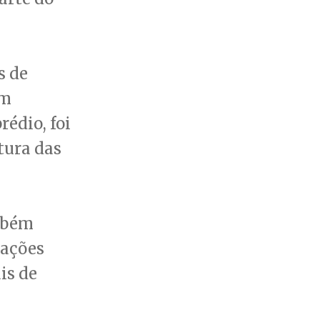
s de
em
édio, foi
tura das
mbém
tações
is de