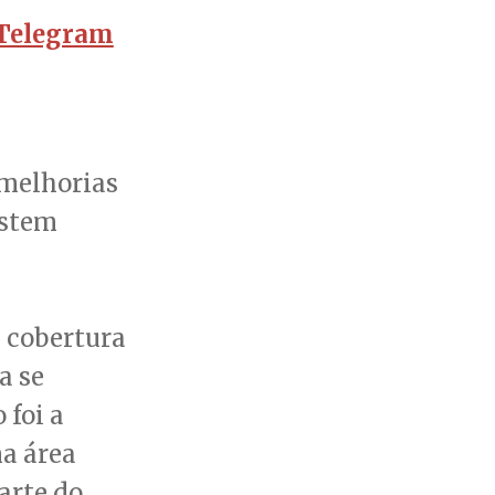
Telegram
 melhorias
istem
e cobertura
a se
 foi a
a área
arte do