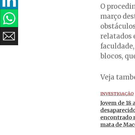
O procedim
março dest
obstáculos
relatados 
faculdade,
blocos, qu
Veja tam
INVESTIGAÇÃO
Jovem de 18 
desaparecido
encontrado 
mata de Mac