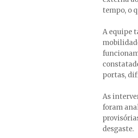
tempo, o q
A equipe 
mobilidade
funcioname
constatado
portas, di
As interv
foram ana
provisória
desgaste.