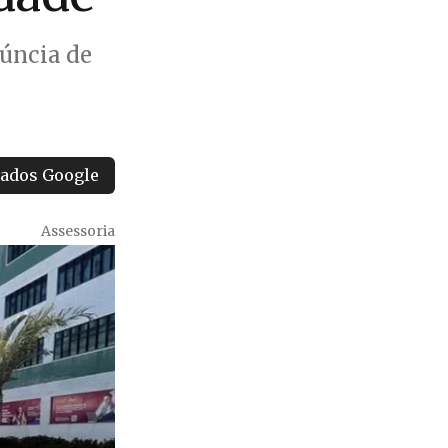
núncia de
tados Google
Assessoria