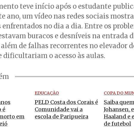
ento teve início após o estudante public
e ano, um vídeo nas redes sociais mostr
 enfrentados no dia a dia. Entre os probl
estavam buracos e desníveis na entrada 
 além de falhas recorrentes no elevador 
e dificultariam o acesso às aulas.
bém
EDUCAÇÃO
COPA DO MU
anos
PELD Costa dos Corais é
Saiba quem
 é
Comunidade vai a
Johansen, 
morto em
escola de Paripueira
Haaland e 
eió
de futebol