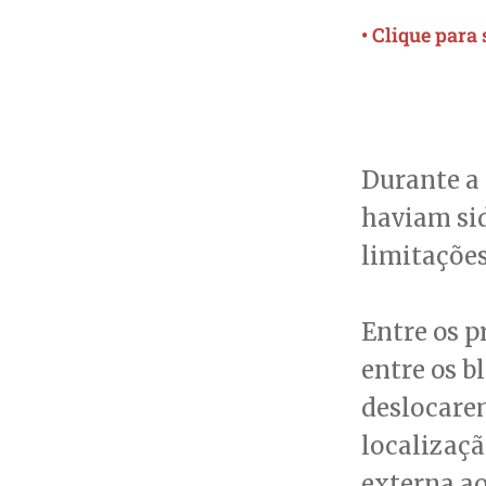
• Clique para
Durante a
haviam si
limitações
Entre os p
entre os b
deslocarem
localizaçã
externa ao