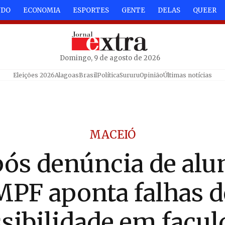
NDO
ECONOMIA
ESPORTES
GENTE
DELAS
QUEER
Domingo, 9 de agosto de 2026
Eleições 2026
Alagoas
Brasil
Política
Sururu
Opinião
Últimas notícias
MACEIÓ
ós denúncia de alu
MPF aponta falhas d
sibilidade em facu