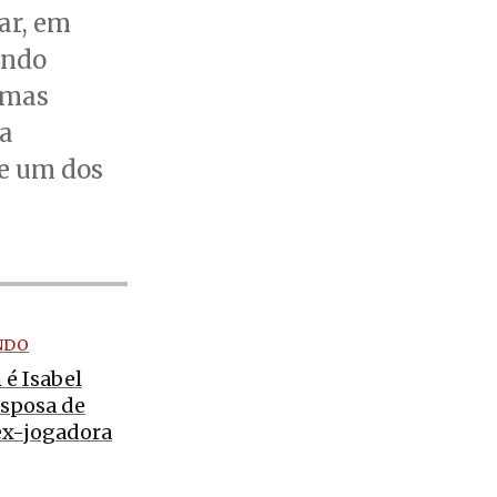
ar, em
ando
emas
da
de um dos
NDO
 é Isabel
esposa de
ex-jogadora