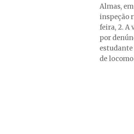
Almas, em
inspeção r
feira, 2. A
por denúnc
estudante 
de locomo