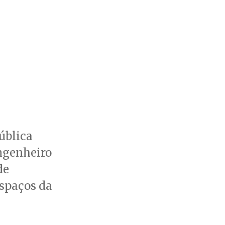
ública
ngenheiro
de
espaços da