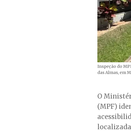
Inspeção do MPF 
das Almas, em M
O Ministér
(MPF) iden
acessibil
localizada