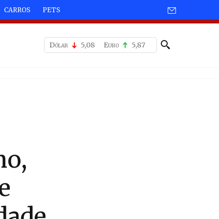
CARROS
PETS
Dólar
5,08
Euro
5,87
no,
e
ldade