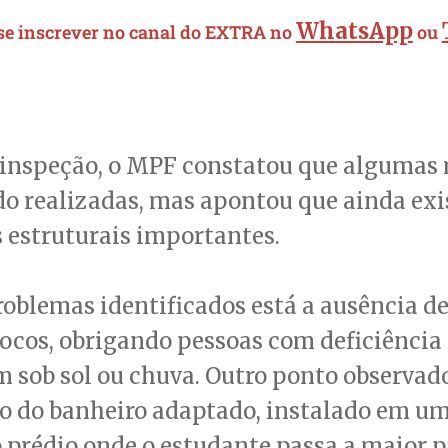
WhatsApp
 se inscrever no canal do EXTRA no
ou
 inspeção, o MPF constatou que algumas
do realizadas, mas apontou que ainda ex
 estruturais importantes.
roblemas identificados está a ausência d
locos, obrigando pessoas com deficiência 
 sob sol ou chuva. Outro ponto observado
o do banheiro adaptado, instalado em um
 prédio onde o estudante passa a maior p