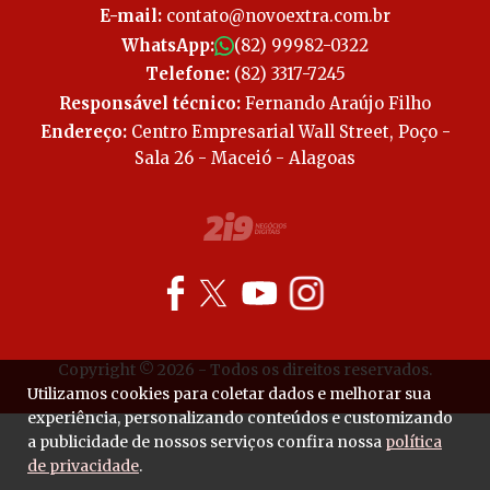
E-mail:
contato@novoextra.com.br
WhatsApp:
(82) 99982-0322
Telefone:
(82) 3317-7245
Responsável técnico:
Fernando Araújo Filho
Endereço:
Centro Empresarial Wall Street, Poço -
Sala 26 - Maceió - Alagoas
Copyright © 2026 - Todos os direitos reservados.
Utilizamos cookies para coletar dados e melhorar sua
experiência, personalizando conteúdos e customizando
a publicidade de nossos serviços confira nossa
política
de privacidade
.