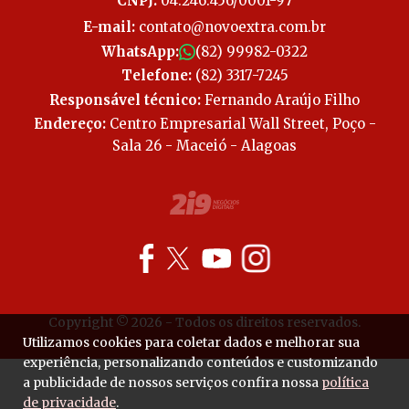
CNPJ:
04.246.456/0001-97
E-mail:
contato@novoextra.com.br
WhatsApp:
(82) 99982-0322
Telefone:
(82) 3317-7245
Responsável técnico:
Fernando Araújo Filho
Endereço:
Centro Empresarial Wall Street, Poço -
Sala 26 - Maceió - Alagoas
Copyright © 2026 - Todos os direitos reservados.
Utilizamos cookies para coletar dados e melhorar sua
experiência, personalizando conteúdos e customizando
a publicidade de nossos serviços confira nossa
política
de privacidade
.