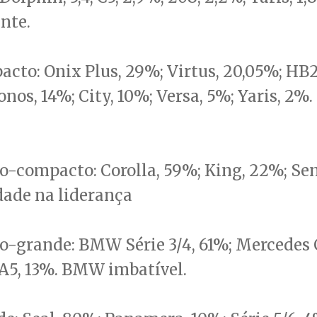
ente.
cto: Onix Plus, 29%; Virtus, 20,05%; HB
onos, 14%; City, 10%; Versa, 5%; Yaris, 2%.
-compacto: Corolla, 59%; King, 22%; Sen
dade na liderança
-grande: BMW Série 3/4, 61%; Mercedes C
A5, 13%. BMW imbatível.