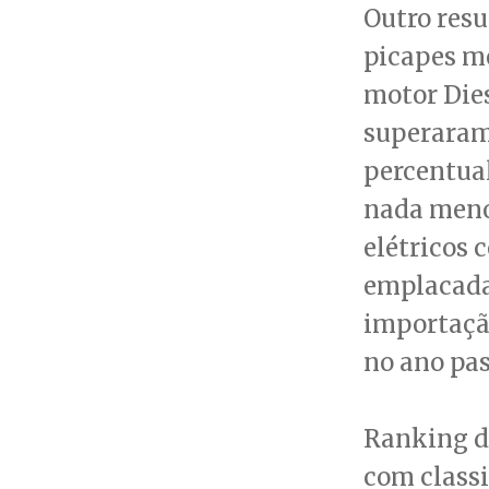
Outro resu
picapes mé
motor Dies
superaram
percentua
nada menos
elétricos 
emplacadas
importação
no ano pa
Ranking da
com classi