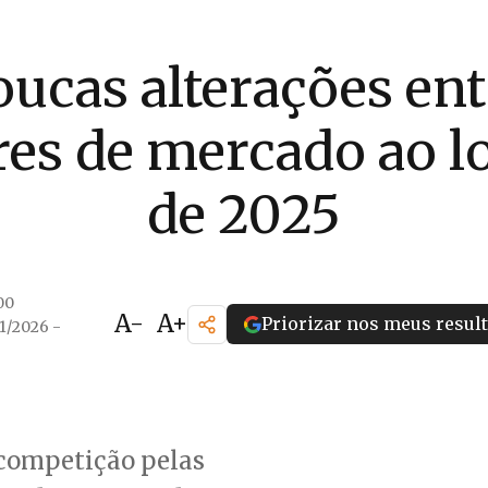
oucas alterações ent
res de mercado ao 
de 2025
00
A-
A+
Priorizar nos meus resul
01/2026 -
competição pelas