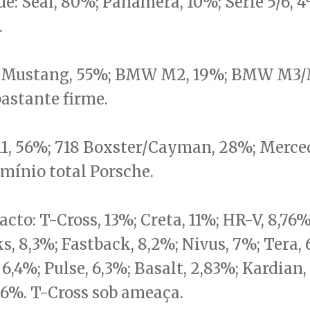
e: Seal, 80%; Panamera, 10%; Série 5/6, 4
.
: Mustang, 55%; BMW M2, 19%; BMW M3/
astante firme.
911, 56%; 718 Boxster/Cayman, 28%; Mer
mínio total Porsche.
to: T-Cross, 13%; Creta, 11%; HR-V, 8,76%
ks, 8,3%; Fastback, 8,2%; Nivus, 7%; Tera, 
6,4%; Pulse, 6,3%; Basalt, 2,83%; Kardian,
66%. T-Cross sob ameaça.