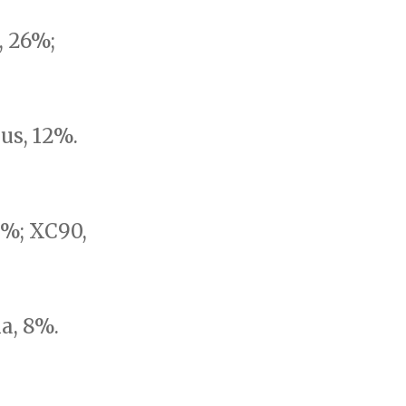
, 26%;
us, 12%.
 %; XC90,
a, 8%.