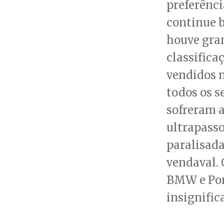
preferênc
continue b
houve gra
classifica
vendidos n
todos os 
sofreram 
ultrapasso
paralisada
vendaval.
BMW e Por
insignific