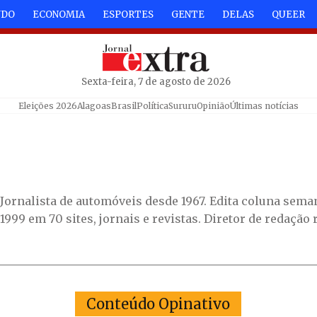
NDO
ECONOMIA
ESPORTES
GENTE
DELAS
QUEER
Sexta-feira, 7 de agosto de 2026
Eleições 2026
Alagoas
Brasil
Política
Sururu
Opinião
Últimas notícias
Jornalista de automóveis desde 1967. Edita coluna sema
1999 em 70 sites, jornais e revistas. Diretor de redação 
Conteúdo Opinativo