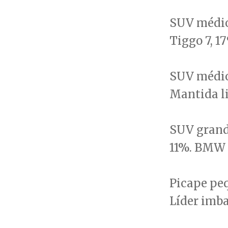
SUV médio
Tiggo 7, 1
SUV médio-
Mantida l
SUV grand
11%. BMW 
Picape peq
Líder imba