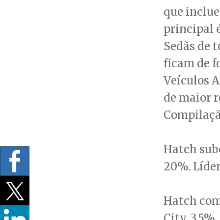
que inclue
principal 
Sedãs de 
ficam de f
Veículos 
de maior r
Compilação
Hatch sub
20%. Líder
Hatch comp
City, 3,5%,