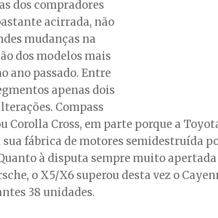
ias dos compradores
astante acirrada, não
ndes mudanças na
ção dos modelos mais
o ano passado. Entre
segmentos apenas dois
alterações. Compass
u Corolla Cross, em parte porque a Toyot
 sua fábrica de motores semidestruída p
 Quanto à disputa sempre muito apertada
sche, o X5/X6 superou desta vez o Cayen
antes 38 unidades.