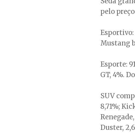
Sedã grand
pelo preço
Esportivo
Mustang b
Esporte: 
GT, 4%. Do
SUV compac
8,71%; Kic
Renegade, 
Duster, 2,