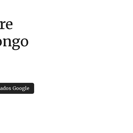
re
longo
tados Google