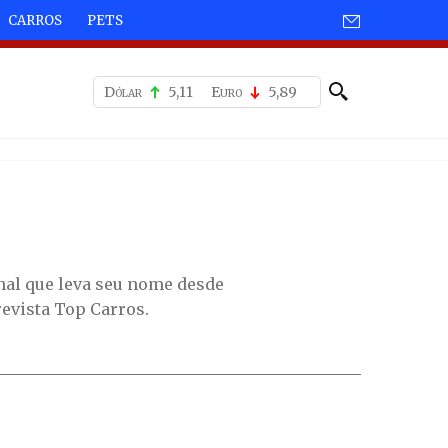
CARROS
PETS
Dólar
5,11
Euro
5,89
nal que leva seu nome desde
revista Top Carros.