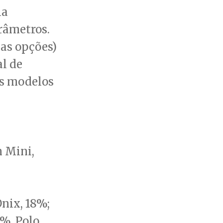
ia
arâmetros.
as opções)
al de
os modelos
.
 Mini,
nix, 18%;
8%. Polo