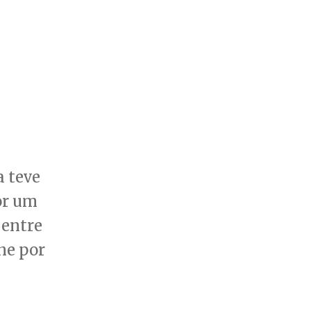
a teve
or um
 entre
ne por