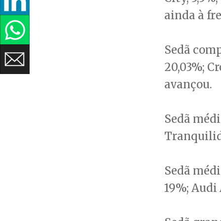
ainda à fr
Sedã compa
20,03%; Cr
avançou.
Sedã médio
Tranquili
Sedã médio
19%; Audi 