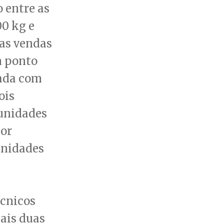
 entre as
00 kg e
uas vendas
m ponto
tada com
ois
 unidades
por
unidades
écnicos
mais duas