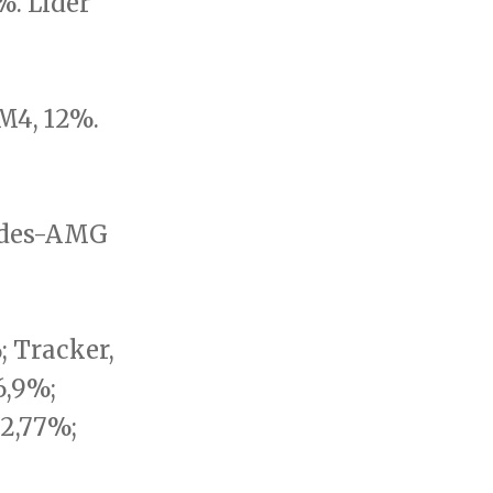
%. Líder
M4, 12%.
cedes-AMG
; Tracker,
6,9%;
 2,77%;