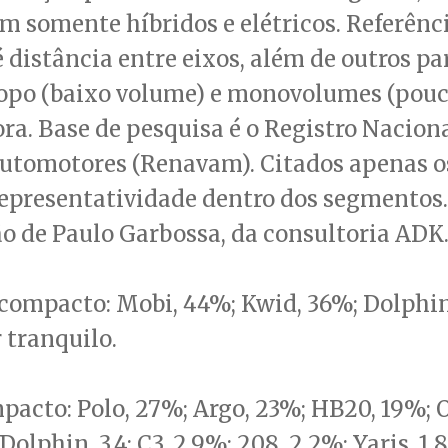
m somente híbridos e elétricos. Referênc
é distância entre eixos, além de outros p
topo (baixo volume) e monovolumes (pouc
ora. Base de pesquisa é o Registro Nacion
Automotores (Renavam). Citados apenas 
epresentatividade dentro dos segmentos.
 de Paulo Garbossa, da consultoria ADK
compacto: Mobi, 44%; Kwid, 36%; Dolphin
 tranquilo.
acto: Polo, 27%; Argo, 23%; HB20, 19%; O
 Dolphin, 3,4; C3, 2,9%; 208, 2,2%; Yaris, 1,